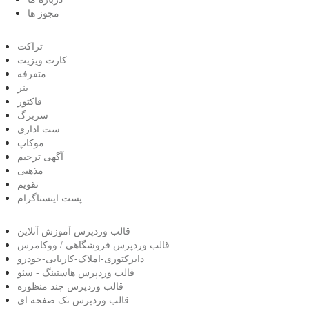
مجوز ها
تراکت
کارت ویزیت
متفرفه
بنر
فاکتور
سربرگ
ست اداری
موکاپ
آگهی ترحیم
مذهبی
تقویم
پست اینستاگرام
قالب وردپرس آموزش آنلاین
قالب وردپرس فروشگاهی / ووکامرس
دایرکتوری-املاک-کاریابی-خودرو
قالب وردپرس هاستینگ - سئو
قالب وردپرس چند منظوره
قالب وردپرس تک صفحه ای