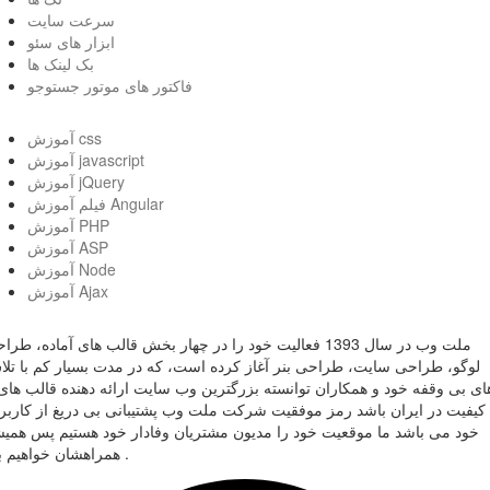
سرعت سایت
ابزار های سئو
بک لینک ها
فاکتور های موتور جستوجو
آموزش css
آموزش javascript
آموزش jQuery
فیلم آموزش Angular
آموزش PHP
آموزش ASP
آموزش Node
آموزش Ajax
ملت وب در سال 1393 فعالیت خود را در چهار بخش قالب های آماده، طر
لوگو، طراحی سایت، طراحی بنر آغاز کرده است، که در مدت بسیار کم با تل
ای بی وقفه خود و همکاران توانسته بزرگترین وب سایت ارائه دهنده قالب های 
کیفیت در ایران باشد رمز موفقیت شرکت ملت وب پشتیبانی بی دریغ از کاربر
خود می باشد ما موقعیت خود را مدیون مشتریان وفادار خود هستیم پس همی
همراهشان خواهیم بود .