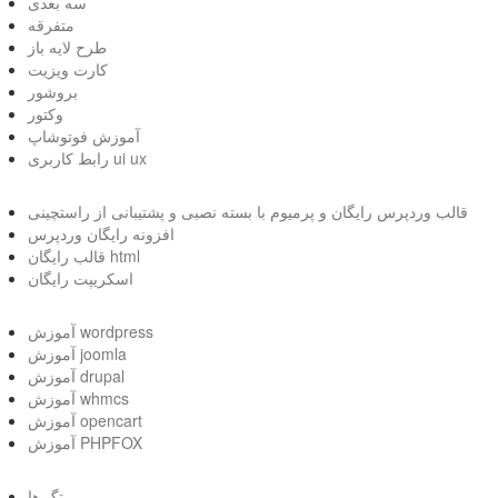
سه بعدی
متفرقه
طرح لایه باز
کارت ویزیت
بروشور
وکتور
آموزش فوتوشاپ
رابط کاربری ui ux
قالب وردپرس رایگان و پرمیوم با بسته نصبی و پشتیبانی از راستچینی
افزونه رایگان وردپرس
قالب رایگان html
اسکریپت رایگان
آموزش wordpress
آموزش joomla
آموزش drupal
آموزش whmcs
آموزش opencart
آموزش PHPFOX
تگ ها