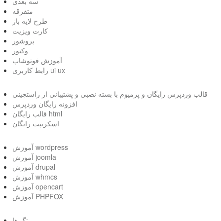
سه بعدی
متفرقه
طرح لایه باز
کارت ویزیت
بروشور
وکتور
آموزش فوتوشاپ
رابط کاربری ui ux
قالب وردپرس رایگان و پرمیوم با بسته نصبی و پشتیبانی از راستچینی
افزونه رایگان وردپرس
قالب رایگان html
اسکریپت رایگان
آموزش wordpress
آموزش joomla
آموزش drupal
آموزش whmcs
آموزش opencart
آموزش PHPFOX
تگ ها