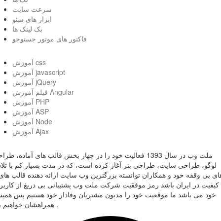
سرعت سایت
ابزار های سئو
بک لینک ها
فاکتور های موتور جستوجو
آموزش css
آموزش javascript
آموزش jQuery
فیلم آموزش Angular
آموزش PHP
آموزش ASP
آموزش Node
آموزش Ajax
ملت وب در سال 1393 فعالیت خود را در چهار بخش قالب های آماده، طر
لوگو، طراحی سایت، طراحی بنر آغاز کرده است، که در مدت بسیار کم با تل
ای بی وقفه خود و همکاران توانسته بزرگترین وب سایت ارائه دهنده قالب های 
کیفیت در ایران باشد رمز موفقیت شرکت ملت وب پشتیبانی بی دریغ از کاربر
خود می باشد ما موقعیت خود را مدیون مشتریان وفادار خود هستیم پس همی
همراهشان خواهیم بود .