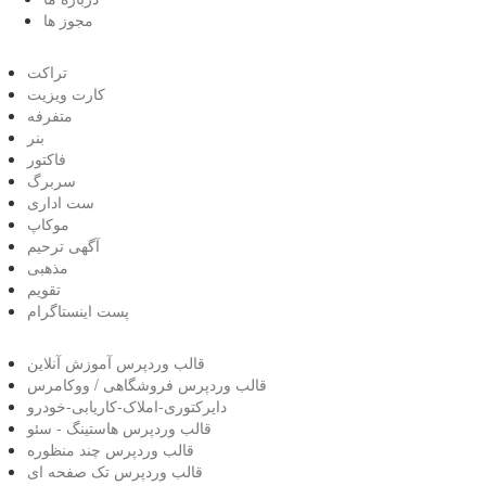
مجوز ها
تراکت
کارت ویزیت
متفرفه
بنر
فاکتور
سربرگ
ست اداری
موکاپ
آگهی ترحیم
مذهبی
تقویم
پست اینستاگرام
قالب وردپرس آموزش آنلاین
قالب وردپرس فروشگاهی / ووکامرس
دایرکتوری-املاک-کاریابی-خودرو
قالب وردپرس هاستینگ - سئو
قالب وردپرس چند منظوره
قالب وردپرس تک صفحه ای