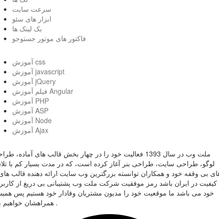
سرعت سایت
ابزار های سئو
بک لینک ها
فاکتور های موتور جستوجو
آموزش css
آموزش javascript
آموزش jQuery
فیلم آموزش Angular
آموزش PHP
آموزش ASP
آموزش Node
آموزش Ajax
ملت وب در سال 1393 فعالیت خود را در چهار بخش قالب های آماده، طر
لوگو، طراحی سایت، طراحی بنر آغاز کرده است، که در مدت بسیار کم با تل
ای بی وقفه خود و همکاران توانسته بزرگترین وب سایت ارائه دهنده قالب های 
کیفیت در ایران باشد رمز موفقیت شرکت ملت وب پشتیبانی بی دریغ از کاربر
خود می باشد ما موقعیت خود را مدیون مشتریان وفادار خود هستیم پس همی
همراهشان خواهیم بود .