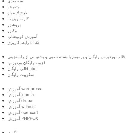
سه بعدی
متفرقه
طرح لایه باز
کارت ویزیت
بروشور
وکتور
آموزش فوتوشاپ
رابط کاربری ui ux
قالب وردپرس رایگان و پرمیوم با بسته نصبی و پشتیبانی از راستچینی
افزونه رایگان وردپرس
قالب رایگان html
اسکریپت رایگان
آموزش wordpress
آموزش joomla
آموزش drupal
آموزش whmcs
آموزش opencart
آموزش PHPFOX
تگ ها