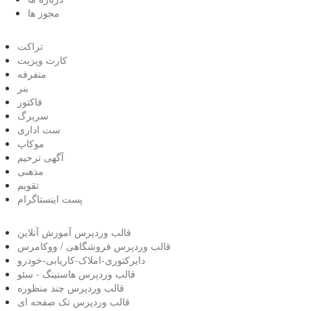
مجوز ها
تراکت
کارت ویزیت
متفرفه
بنر
فاکتور
سربرگ
ست اداری
موکاپ
آگهی ترحیم
مذهبی
تقویم
پست اینستاگرام
قالب وردپرس آموزش آنلاین
قالب وردپرس فروشگاهی / ووکامرس
دایرکتوری-املاک-کاریابی-خودرو
قالب وردپرس هاستینگ - سئو
قالب وردپرس چند منظوره
قالب وردپرس تک صفحه ای