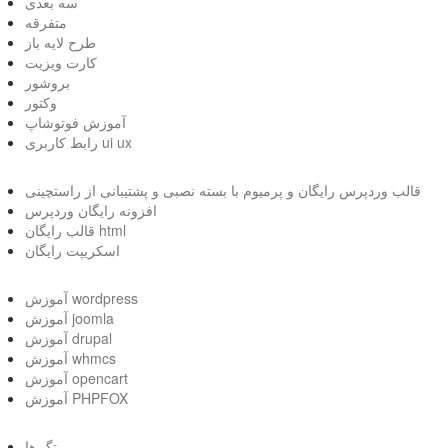
سه بعدی
متفرقه
طرح لایه باز
کارت ویزیت
بروشور
وکتور
آموزش فوتوشاپ
رابط کاربری ui ux
قالب وردپرس رایگان و پرمیوم با بسته نصبی و پشتیبانی از راستچینی
افزونه رایگان وردپرس
قالب رایگان html
اسکریپت رایگان
آموزش wordpress
آموزش joomla
آموزش drupal
آموزش whmcs
آموزش opencart
آموزش PHPFOX
تگ ها