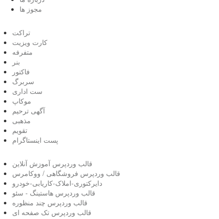
مجوز ها
تراکت
کارت ویزیت
متفرفه
بنر
فاکتور
سربرگ
ست اداری
موکاپ
آگهی ترحیم
مذهبی
تقویم
پست اینستاگرام
قالب وردپرس آموزش آنلاین
قالب وردپرس فروشگاهی / ووکامرس
دایرکتوری-املاک-کاریابی-خودرو
قالب وردپرس هاستینگ - سئو
قالب وردپرس چند منظوره
قالب وردپرس تک صفحه ای