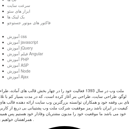
سرعت سایت
ابزار های سئو
بک لینک ها
فاکتور های موتور جستوجو
آموزش css
آموزش javascript
آموزش jQuery
فیلم آموزش Angular
آموزش PHP
آموزش ASP
آموزش Node
آموزش Ajax
ملت وب در سال 1393 فعالیت خود را در چهار بخش قالب های آماده، طر
لوگو، طراحی سایت، طراحی بنر آغاز کرده است، که در مدت بسیار کم با تل
ای بی وقفه خود و همکاران توانسته بزرگترین وب سایت ارائه دهنده قالب های 
کیفیت در ایران باشد رمز موفقیت شرکت ملت وب پشتیبانی بی دریغ از کاربر
خود می باشد ما موقعیت خود را مدیون مشتریان وفادار خود هستیم پس همی
همراهشان خواهیم بود .