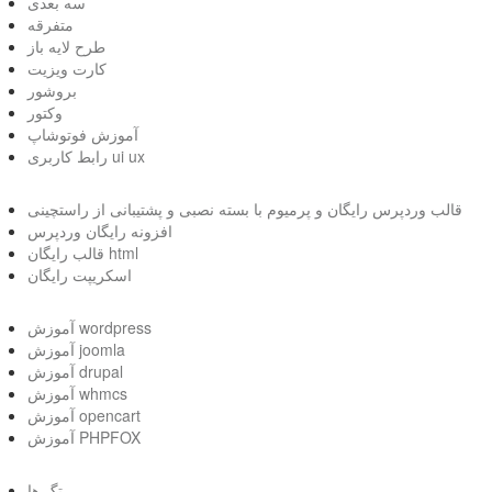
سه بعدی
متفرقه
طرح لایه باز
کارت ویزیت
بروشور
وکتور
آموزش فوتوشاپ
رابط کاربری ui ux
قالب وردپرس رایگان و پرمیوم با بسته نصبی و پشتیبانی از راستچینی
افزونه رایگان وردپرس
قالب رایگان html
اسکریپت رایگان
آموزش wordpress
آموزش joomla
آموزش drupal
آموزش whmcs
آموزش opencart
آموزش PHPFOX
تگ ها