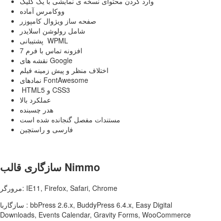
وارد کردن محتوای نسخه ی نمایشی با یک کلیک
ووکامرس آماده
صفحه ساز ویژوال کامپوزر
شامل رولوشن اسلایدر
پشتیبانی WPML
افزونه تماس با فرم 7
نقشه های Google
اختلاف منظر و پیش زمینه فیلم
نمادهای FontAwesome
HTML5 و CSS3
عملکرد بالا
هدر چسبنده
مستندات مفصل گنجانده شده است
فارسی و راستچین
سازگاری قالب Nimmo
مرورگر: IE11, Firefox, Safari, Chrome
سازگاربا : bbPress 2.6.x, BuddyPress 6.4.x, Easy Digital
Downloads, Events Calendar, Gravity Forms, WooCommerce