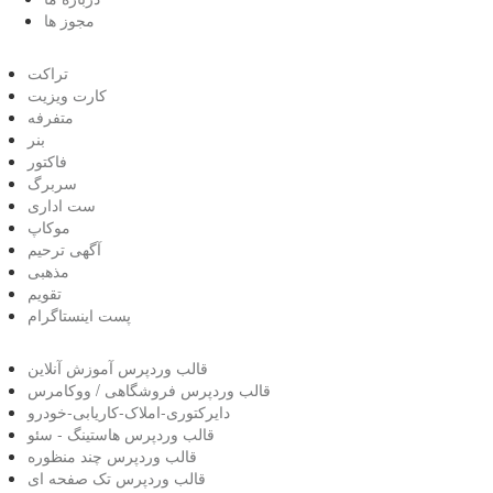
مجوز ها
تراکت
کارت ویزیت
متفرفه
بنر
فاکتور
سربرگ
ست اداری
موکاپ
آگهی ترحیم
مذهبی
تقویم
پست اینستاگرام
قالب وردپرس آموزش آنلاین
قالب وردپرس فروشگاهی / ووکامرس
دایرکتوری-املاک-کاریابی-خودرو
قالب وردپرس هاستینگ - سئو
قالب وردپرس چند منظوره
قالب وردپرس تک صفحه ای