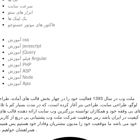
سرعت سایت
ابزار های سئو
بک لینک ها
فاکتور های موتور جستوجو
آموزش css
آموزش javascript
آموزش jQuery
فیلم آموزش Angular
آموزش PHP
آموزش ASP
آموزش Node
آموزش Ajax
ملت وب در سال 1393 فعالیت خود را در چهار بخش قالب های آماده، طر
لوگو، طراحی سایت، طراحی بنر آغاز کرده است، که در مدت بسیار کم با تل
ای بی وقفه خود و همکاران توانسته بزرگترین وب سایت ارائه دهنده قالب های 
کیفیت در ایران باشد رمز موفقیت شرکت ملت وب پشتیبانی بی دریغ از کاربر
خود می باشد ما موقعیت خود را مدیون مشتریان وفادار خود هستیم پس همی
همراهشان خواهیم بود .