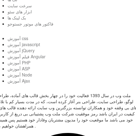
سرعت سایت
ابزار های سئو
بک لینک ها
فاکتور های موتور جستوجو
آموزش css
آموزش javascript
آموزش jQuery
فیلم آموزش Angular
آموزش PHP
آموزش ASP
آموزش Node
آموزش Ajax
ملت وب در سال 1393 فعالیت خود را در چهار بخش قالب های آماده، طر
لوگو، طراحی سایت، طراحی بنر آغاز کرده است، که در مدت بسیار کم با تل
ای بی وقفه خود و همکاران توانسته بزرگترین وب سایت ارائه دهنده قالب های 
کیفیت در ایران باشد رمز موفقیت شرکت ملت وب پشتیبانی بی دریغ از کاربر
خود می باشد ما موقعیت خود را مدیون مشتریان وفادار خود هستیم پس همی
همراهشان خواهیم بود .