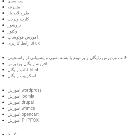
سه بعدی
متفرقه
طرح لایه باز
کارت ویزیت
بروشور
وکتور
آموزش فوتوشاپ
رابط کاربری ui ux
قالب وردپرس رایگان و پرمیوم با بسته نصبی و پشتیبانی از راستچینی
افزونه رایگان وردپرس
قالب رایگان html
اسکریپت رایگان
آموزش wordpress
آموزش joomla
آموزش drupal
آموزش whmcs
آموزش opencart
آموزش PHPFOX
تگ ها