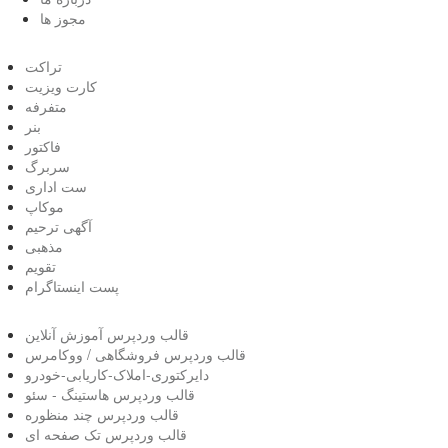
مجوز ها
تراکت
کارت ویزیت
متفرفه
بنر
فاکتور
سربرگ
ست اداری
موکاپ
آگهی ترحیم
مذهبی
تقویم
پست اینستاگرام
قالب وردپرس آموزش آنلاین
قالب وردپرس فروشگاهی / ووکامرس
دایرکتوری-املاک-کاریابی-خودرو
قالب وردپرس هاستینگ - سئو
قالب وردپرس چند منظوره
قالب وردپرس تک صفحه ای