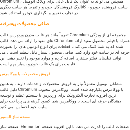
Chromium همچنین می تواند به عنوان یک قابل عالی برای وبلاگ اتومبیل ،
سایت فروشنده خودرو ، کاتالوگ فروشندگان خودرو و تقریباً هر سایت دیگری
در تجارت تعمیر و نگهداری خودرو استفاده شود.
صافی محصولات پیشرفته
تقریباً مانند هر قالب مدرن وردپرس قالب Chromium مجموعه ای از ویژگی
های مفید را ارائه می دهد. قالب Chromium همراه با فیلتر محصول مفید ارائه
شده که به شما کمک می کند تا قطعات برای انواع اتومبیل های را بصورت
حرفه ای در سایت خود وارد کنید. صافی محصول بسیار قابل تنظیم است ، می
توانید فیلدهای فیلتر بیشتری اضافه کرده و موارد موجود را تغییر دهید. این
قابلیت برای یک قالب خودرو بسیار مهم است.
فروش محصولات با ووکامرس
مشاغل اتومبیل معمولاً نیاز به فروش محصولات و خدمات دارند ، به همین
دلیل قالب Chromium با ووکامرس یکپارچه شده است. ووکامرس محبوب
ترین افزونه تجارت الکترونیک برای وردپرس با سیستم عظیم و توسعه
دهندگان حرفه ای است. با ووکامرس شما کمبود گزینه های پرداخت برای
سایت خود احساس نمی کنید .
صفحه ساز المنتور
صفحه ساز Elementor صفحات قالب را قدرت می دهد. با این افزونه صفحه