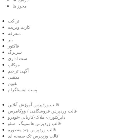
مجوز ها
تراکت
کارت ویزیت
متفرفه
بنر
فاکتور
سربرگ
ست اداری
موکاپ
آگهی ترحیم
مذهبی
تقویم
پست اینستاگرام
قالب وردپرس آموزش آنلاین
قالب وردپرس فروشگاهی / ووکامرس
دایرکتوری-املاک-کاریابی-خودرو
قالب وردپرس هاستینگ - سئو
قالب وردپرس چند منظوره
قالب وردپرس تک صفحه ای