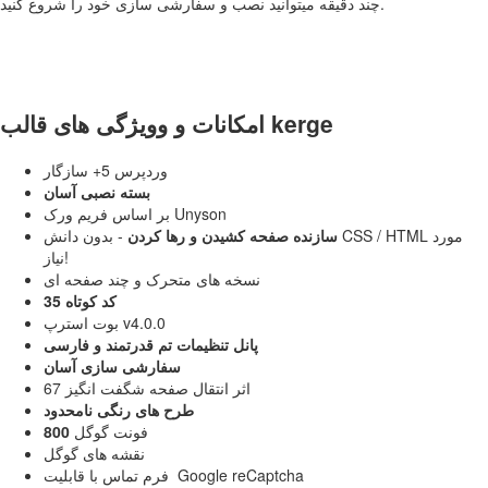
چند دقیقه میتوانید نصب و سفارشی سازی خود را شروع کنید.
امکانات و وویژگی های قالب kerge
وردپرس 5+ سازگار
بسته نصبی آسان
بر اساس فریم ورک Unyson
سازنده صفحه کشیدن و رها کردن
- بدون دانش CSS / HTML مورد
نیاز!
نسخه های متحرک و چند صفحه ای
35 کد کوتاه
بوت استرپ v4.0.0
پانل تنظیمات تم قدرتمند و فارسی
سفارشی سازی آسان
67 اثر انتقال صفحه شگفت انگیز
طرح های رنگی نامحدود
فونت گوگل
800
نقشه های گوگل
فرم تماس با قابلیت Google reCaptcha