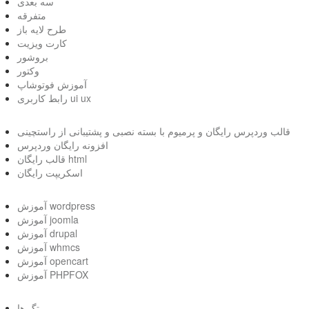
سه بعدی
متفرقه
طرح لایه باز
کارت ویزیت
بروشور
وکتور
آموزش فوتوشاپ
رابط کاربری ui ux
قالب وردپرس رایگان و پرمیوم با بسته نصبی و پشتیبانی از راستچینی
افزونه رایگان وردپرس
قالب رایگان html
اسکریپت رایگان
آموزش wordpress
آموزش joomla
آموزش drupal
آموزش whmcs
آموزش opencart
آموزش PHPFOX
تگ ها