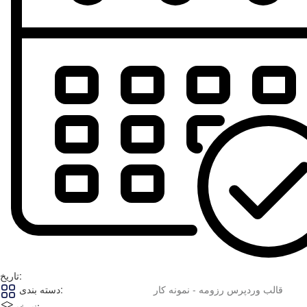
تاریخ:
قالب وردپرس رزومه - نمونه کار
دسته بندی:
نسخه: