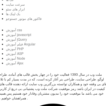
سرعت سایت
ابزار های سئو
بک لینک ها
فاکتور های موتور جستوجو
آموزش css
آموزش javascript
آموزش jQuery
فیلم آموزش Angular
آموزش PHP
آموزش ASP
آموزش Node
آموزش Ajax
ملت وب در سال 1393 فعالیت خود را در چهار بخش قالب های آماده، طر
لوگو، طراحی سایت، طراحی بنر آغاز کرده است، که در مدت بسیار کم با تل
ای بی وقفه خود و همکاران توانسته بزرگترین وب سایت ارائه دهنده قالب های 
کیفیت در ایران باشد رمز موفقیت شرکت ملت وب پشتیبانی بی دریغ از کاربر
خود می باشد ما موقعیت خود را مدیون مشتریان وفادار خود هستیم پس همی
همراهشان خواهیم بود .