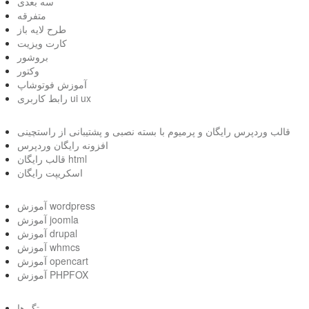
سه بعدی
متفرقه
طرح لایه باز
کارت ویزیت
بروشور
وکتور
آموزش فوتوشاپ
رابط کاربری ui ux
قالب وردپرس رایگان و پرمیوم با بسته نصبی و پشتیبانی از راستچینی
افزونه رایگان وردپرس
قالب رایگان html
اسکریپت رایگان
آموزش wordpress
آموزش joomla
آموزش drupal
آموزش whmcs
آموزش opencart
آموزش PHPFOX
تگ ها