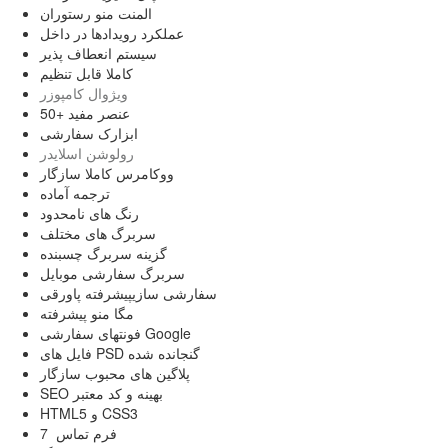
المنت منو رستوران
عملکرد رویدادها در داخل
سیستم انعطاف پذیر
کاملا قابل تنظیم
ویژوال کامپوزر
50+ عنصر مفید
ابزارک سفارشی
رولوشن اسلایدر
ووکامرس کاملا سازگار
ترجمه آماده
رنگ های نامحدود
سربرگ های مختلف
گزینه سربرگ چسبنده
سربرگ سفارشی موبایل
سفارشی سازیپیشرفته پاورقی
مگا منو پیشرفته
فونتهای سفارشی Google
فایل های PSD گنجانده شده
پلاگین های محبوب سازگار
SEO بهینه و کد معتبر
HTML5 و CSS3
فرم تماس 7