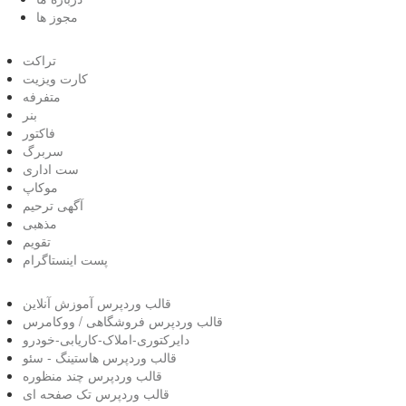
مجوز ها
تراکت
کارت ویزیت
متفرفه
بنر
فاکتور
سربرگ
ست اداری
موکاپ
آگهی ترحیم
مذهبی
تقویم
پست اینستاگرام
قالب وردپرس آموزش آنلاین
قالب وردپرس فروشگاهی / ووکامرس
دایرکتوری-املاک-کاریابی-خودرو
قالب وردپرس هاستینگ - سئو
قالب وردپرس چند منظوره
قالب وردپرس تک صفحه ای