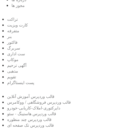
مجوز ها
تراکت
کارت ویزیت
متفرفه
بنر
فاکتور
سربرگ
ست اداری
موکاپ
آگهی ترحیم
مذهبی
تقویم
پست اینستاگرام
قالب وردپرس آموزش آنلاین
قالب وردپرس فروشگاهی / ووکامرس
دایرکتوری-املاک-کاریابی-خودرو
قالب وردپرس هاستینگ - سئو
قالب وردپرس چند منظوره
قالب وردپرس تک صفحه ای