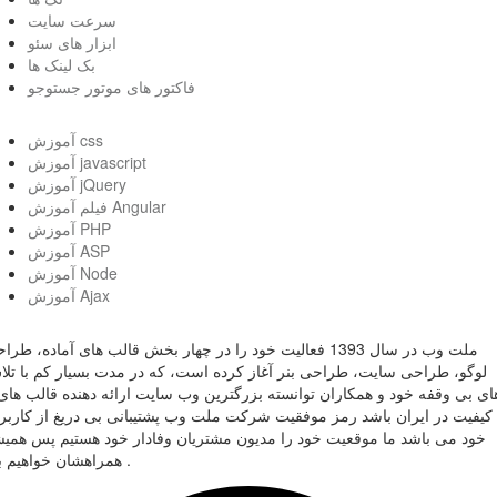
سرعت سایت
ابزار های سئو
بک لینک ها
فاکتور های موتور جستوجو
آموزش css
آموزش javascript
آموزش jQuery
فیلم آموزش Angular
آموزش PHP
آموزش ASP
آموزش Node
آموزش Ajax
ملت وب در سال 1393 فعالیت خود را در چهار بخش قالب های آماده، طر
لوگو، طراحی سایت، طراحی بنر آغاز کرده است، که در مدت بسیار کم با تل
ای بی وقفه خود و همکاران توانسته بزرگترین وب سایت ارائه دهنده قالب های 
کیفیت در ایران باشد رمز موفقیت شرکت ملت وب پشتیبانی بی دریغ از کاربر
خود می باشد ما موقعیت خود را مدیون مشتریان وفادار خود هستیم پس همی
همراهشان خواهیم بود .