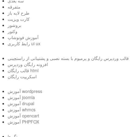
سه بعدی
متفرقه
طرح لایه باز
کارت ویزیت
بروشور
وکتور
آموزش فوتوشاپ
رابط کاربری ui ux
قالب وردپرس رایگان و پرمیوم با بسته نصبی و پشتیبانی از راستچینی
افزونه رایگان وردپرس
قالب رایگان html
اسکریپت رایگان
آموزش wordpress
آموزش joomla
آموزش drupal
آموزش whmcs
آموزش opencart
آموزش PHPFOX
تگ ها