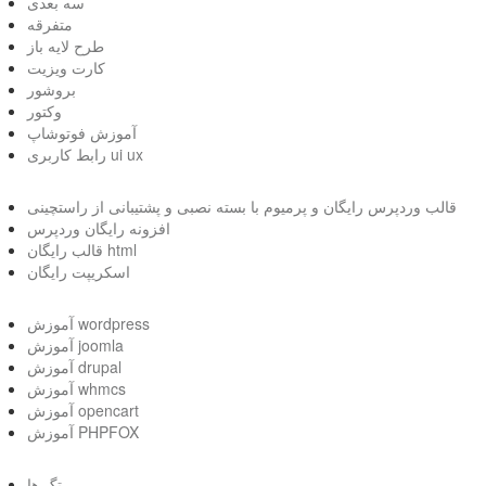
سه بعدی
متفرقه
طرح لایه باز
کارت ویزیت
بروشور
وکتور
آموزش فوتوشاپ
رابط کاربری ui ux
قالب وردپرس رایگان و پرمیوم با بسته نصبی و پشتیبانی از راستچینی
افزونه رایگان وردپرس
قالب رایگان html
اسکریپت رایگان
آموزش wordpress
آموزش joomla
آموزش drupal
آموزش whmcs
آموزش opencart
آموزش PHPFOX
تگ ها