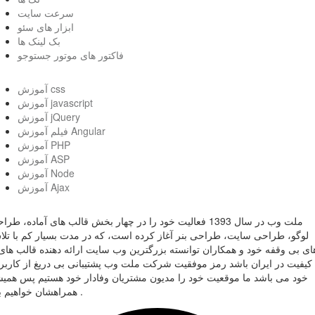
سرعت سایت
ابزار های سئو
بک لینک ها
فاکتور های موتور جستوجو
آموزش css
آموزش javascript
آموزش jQuery
فیلم آموزش Angular
آموزش PHP
آموزش ASP
آموزش Node
آموزش Ajax
ملت وب در سال 1393 فعالیت خود را در چهار بخش قالب های آماده، طر
لوگو، طراحی سایت، طراحی بنر آغاز کرده است، که در مدت بسیار کم با تل
ای بی وقفه خود و همکاران توانسته بزرگترین وب سایت ارائه دهنده قالب های 
کیفیت در ایران باشد رمز موفقیت شرکت ملت وب پشتیبانی بی دریغ از کاربر
خود می باشد ما موقعیت خود را مدیون مشتریان وفادار خود هستیم پس همی
همراهشان خواهیم بود .