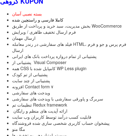
گروهی KUPON
بسته نصبی آسان
کاملا فارسی و راستچین شده
بخش مدیریت، سبد خرید و پرداخت از طریق WooCommerce
فرم ارسال تخفیف ظاهری / ویرایش
ارسال مهمان
فیلد های سفارشی در رندر معامله HTML، فرم پرس و جو و فرم
ارسال
پشتیبانی از تمام دروازه پرداخت بانک های ایرانی
پشتیبانی از Visual Composer
همه CSS کامپایل شده با WP Less plugin
پشتیبانی از تم کودک
پشتیبانی از چند سایت
افزونه Contact form ۷
ویدجت های سفارشی
سربرگ و پاورقی سفارشی با ویدجت های سفارشی
تنظیمات تم Redux framework
ارائه آپدیت های منظم و رایگان
قابلیت کسب درآمد توسط کاربران وب سایت
پیشخوان حساب کاربری شخصی سازی شده فروشندگاه
مگا منو
سیستم امتیاز دهی به تخفیف ها