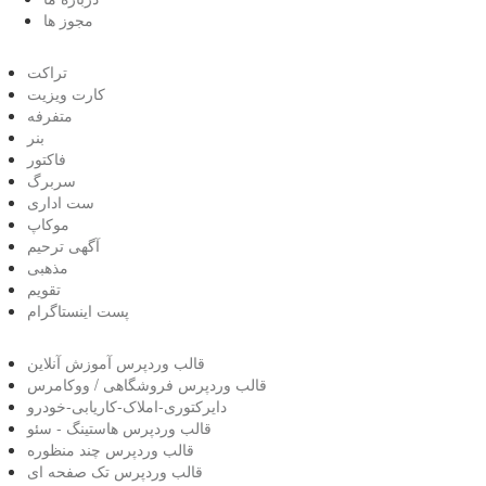
مجوز ها
تراکت
کارت ویزیت
متفرفه
بنر
فاکتور
سربرگ
ست اداری
موکاپ
آگهی ترحیم
مذهبی
تقویم
پست اینستاگرام
قالب وردپرس آموزش آنلاین
قالب وردپرس فروشگاهی / ووکامرس
دایرکتوری-املاک-کاریابی-خودرو
قالب وردپرس هاستینگ - سئو
قالب وردپرس چند منظوره
قالب وردپرس تک صفحه ای