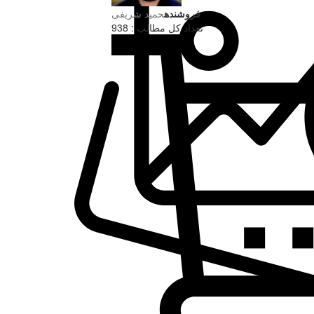
فروشنده
حميد شریفی
تعداد کل مطالب : 938