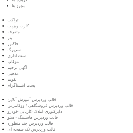
مجوز ها
تراکت
کارت ویزیت
متفرفه
بنر
فاکتور
سربرگ
ست اداری
موکاپ
آگهی ترحیم
مذهبی
تقویم
پست اینستاگرام
قالب وردپرس آموزش آنلاین
قالب وردپرس فروشگاهی / ووکامرس
دایرکتوری-املاک-کاریابی-خودرو
قالب وردپرس هاستینگ - سئو
قالب وردپرس چند منظوره
قالب وردپرس تک صفحه ای