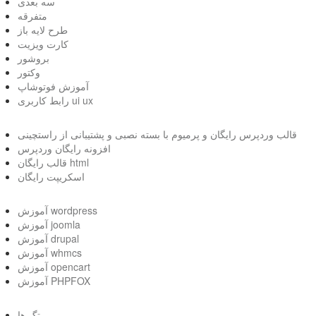
سه بعدی
متفرقه
طرح لایه باز
کارت ویزیت
بروشور
وکتور
آموزش فوتوشاپ
رابط کاربری ui ux
قالب وردپرس رایگان و پرمیوم با بسته نصبی و پشتیبانی از راستچینی
افزونه رایگان وردپرس
قالب رایگان html
اسکریپت رایگان
آموزش wordpress
آموزش joomla
آموزش drupal
آموزش whmcs
آموزش opencart
آموزش PHPFOX
تگ ها