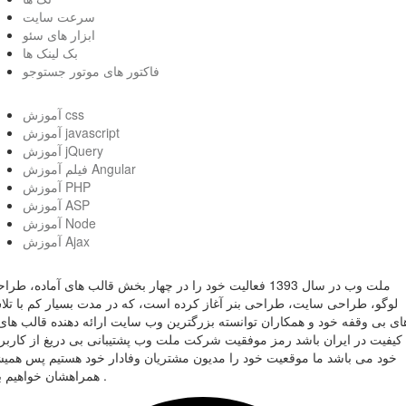
سرعت سایت
ابزار های سئو
بک لینک ها
فاکتور های موتور جستوجو
آموزش css
آموزش javascript
آموزش jQuery
فیلم آموزش Angular
آموزش PHP
آموزش ASP
آموزش Node
آموزش Ajax
ملت وب در سال 1393 فعالیت خود را در چهار بخش قالب های آماده، طر
لوگو، طراحی سایت، طراحی بنر آغاز کرده است، که در مدت بسیار کم با تل
ای بی وقفه خود و همکاران توانسته بزرگترین وب سایت ارائه دهنده قالب های 
کیفیت در ایران باشد رمز موفقیت شرکت ملت وب پشتیبانی بی دریغ از کاربر
خود می باشد ما موقعیت خود را مدیون مشتریان وفادار خود هستیم پس همی
همراهشان خواهیم بود .