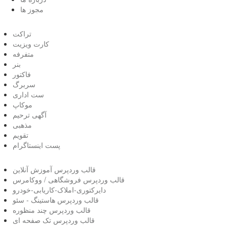
مجوز ها
تراکت
کارت ویزیت
متفرفه
بنر
فاکتور
سربرگ
ست اداری
موکاپ
آگهی ترحیم
مذهبی
تقویم
پست اینستاگرام
قالب وردپرس آموزش آنلاین
قالب وردپرس فروشگاهی / ووکامرس
دایرکتوری-املاک-کاریابی-خودرو
قالب وردپرس هاستینگ - سئو
قالب وردپرس چند منظوره
قالب وردپرس تک صفحه ای