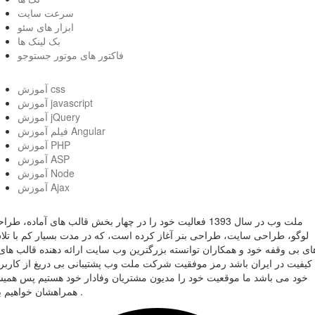
سرعت سایت
ابزار های سئو
بک لینک ها
فاکتور های موتور جستوجو
آموزش css
آموزش javascript
آموزش jQuery
فیلم آموزش Angular
آموزش PHP
آموزش ASP
آموزش Node
آموزش Ajax
ملت وب در سال 1393 فعالیت خود را در چهار بخش قالب های آماده، طر
لوگو، طراحی سایت، طراحی بنر آغاز کرده است، که در مدت بسیار کم با تل
ای بی وقفه خود و همکاران توانسته بزرگترین وب سایت ارائه دهنده قالب های 
کیفیت در ایران باشد رمز موفقیت شرکت ملت وب پشتیبانی بی دریغ از کاربر
خود می باشد ما موقعیت خود را مدیون مشتریان وفادار خود هستیم پس همی
همراهشان خواهیم بود .