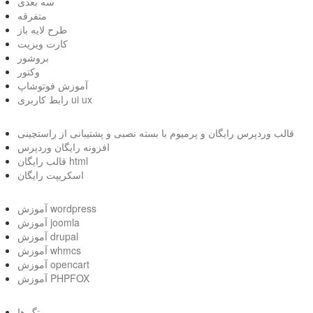
سه بعدی
متفرقه
طرح لایه باز
کارت ویزیت
بروشور
وکتور
آموزش فوتوشاپ
رابط کاربری ui ux
قالب وردپرس رایگان و پرمیوم با بسته نصبی و پشتیبانی از راستچینی
افزونه رایگان وردپرس
قالب رایگان html
اسکریپت رایگان
آموزش wordpress
آموزش joomla
آموزش drupal
آموزش whmcs
آموزش opencart
آموزش PHPFOX
تگ ها