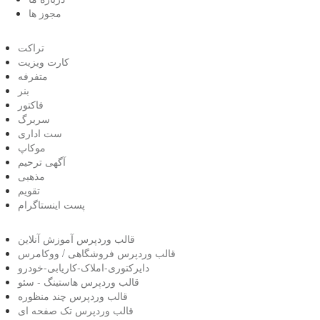
مجوز ها
تراکت
کارت ویزیت
متفرفه
بنر
فاکتور
سربرگ
ست اداری
موکاپ
آگهی ترحیم
مذهبی
تقویم
پست اینستاگرام
قالب وردپرس آموزش آنلاین
قالب وردپرس فروشگاهی / ووکامرس
دایرکتوری-املاک-کاریابی-خودرو
قالب وردپرس هاستینگ - سئو
قالب وردپرس چند منظوره
قالب وردپرس تک صفحه ای