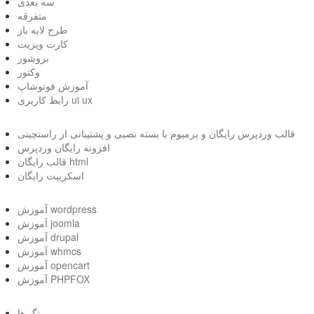
سه بعدی
متفرقه
طرح لایه باز
کارت ویزیت
بروشور
وکتور
آموزش فوتوشاپ
رابط کاربری ui ux
قالب وردپرس رایگان و پرمیوم با بسته نصبی و پشتیبانی از راستچینی
افزونه رایگان وردپرس
قالب رایگان html
اسکریپت رایگان
آموزش wordpress
آموزش joomla
آموزش drupal
آموزش whmcs
آموزش opencart
آموزش PHPFOX
تگ ها