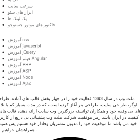
سرعت سایت
ابزار های سئو
بک لینک ها
فاکتور های موتور جستوجو
آموزش css
آموزش javascript
آموزش jQuery
فیلم آموزش Angular
آموزش PHP
آموزش ASP
آموزش Node
آموزش Ajax
ملت وب در سال 1393 فعالیت خود را در چهار بخش قالب های آماده، طر
لوگو، طراحی سایت، طراحی بنر آغاز کرده است، که در مدت بسیار کم با تل
ای بی وقفه خود و همکاران توانسته بزرگترین وب سایت ارائه دهنده قالب های 
کیفیت در ایران باشد رمز موفقیت شرکت ملت وب پشتیبانی بی دریغ از کاربر
خود می باشد ما موقعیت خود را مدیون مشتریان وفادار خود هستیم پس همی
همراهشان خواهیم بود .