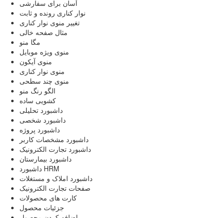
آسان برای سفارشی
نوار کناری رونده و ثابت
تغییر منوی نوار کناری
مثال صفحه خالی
مگا منو
منوی ویژه موبایل
منوی آیکون
منوی نوار کناری
منوی چند سطحی
الگو رنگ منو
کشویی ساده
داشبورد تحلیلی
داشبورد شخصی
داشبورد پروژه
داشبورد مشخصات کاربر
داشبورد تجارت الکترونیک
داشبورد بیمارستان
داشبورد HRM
داشبورد املاک و مستغلات
صفحات تجارت الکترونیک
کارت های محصولات
جزئیات محصول
اضافه کردن محصول