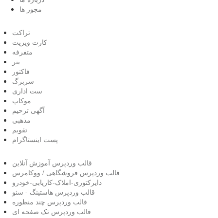
مجوز ها
تراکت
کارت ویزیت
متفرفه
بنر
فاکتور
سربرگ
ست اداری
موکاپ
آگهی ترحیم
مذهبی
تقویم
پست اینستاگرام
قالب وردپرس آموزش آنلاین
قالب وردپرس فروشگاهی / ووکامرس
دایرکتوری-املاک-کاریابی-خودرو
قالب وردپرس هاستینگ - سئو
قالب وردپرس چند منظوره
قالب وردپرس تک صفحه ای