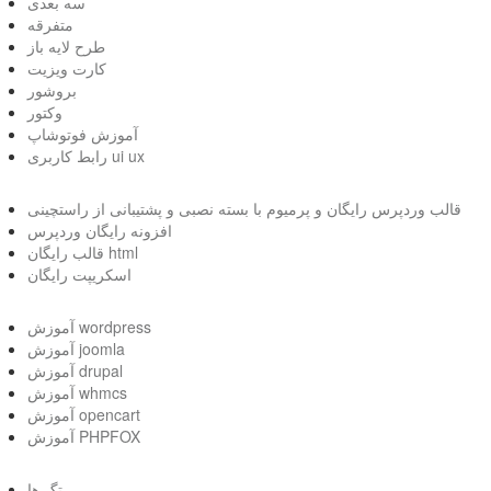
سه بعدی
متفرقه
طرح لایه باز
کارت ویزیت
بروشور
وکتور
آموزش فوتوشاپ
رابط کاربری ui ux
قالب وردپرس رایگان و پرمیوم با بسته نصبی و پشتیبانی از راستچینی
افزونه رایگان وردپرس
قالب رایگان html
اسکریپت رایگان
آموزش wordpress
آموزش joomla
آموزش drupal
آموزش whmcs
آموزش opencart
آموزش PHPFOX
تگ ها