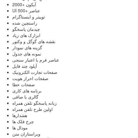
2000+ آیکون
UI 500+ عناصر
توییتر و اینستاگرام
راستچین شده
چیدمان پاسخگو
ابزارک های زیاد
نقشه های گوگل و وکتور
گزینه های نمودار
نمونه های جدول
عناصر فرم با اعتبار سنجی
آپلود چند فایل
صفحات تجارت الکترونیک
صفحات احراز هویت
صفحات خطا
برنامه های کاری
گالری با صافی
زبانه پاسخگو تلفن همراه
اولین طرح تلفن همراه
هشدارها
چرخ فلک ها
مودال ها
ویراستاران متن