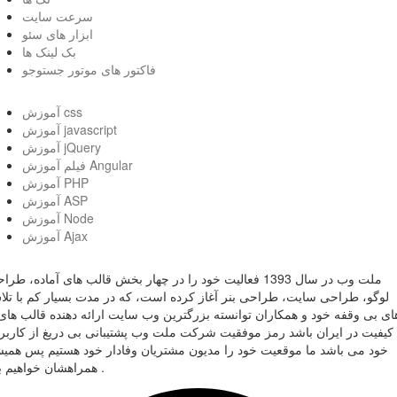
سرعت سایت
ابزار های سئو
بک لینک ها
فاکتور های موتور جستوجو
آموزش css
آموزش javascript
آموزش jQuery
فیلم آموزش Angular
آموزش PHP
آموزش ASP
آموزش Node
آموزش Ajax
ملت وب در سال 1393 فعالیت خود را در چهار بخش قالب های آماده، طر
لوگو، طراحی سایت، طراحی بنر آغاز کرده است، که در مدت بسیار کم با تل
ای بی وقفه خود و همکاران توانسته بزرگترین وب سایت ارائه دهنده قالب های 
کیفیت در ایران باشد رمز موفقیت شرکت ملت وب پشتیبانی بی دریغ از کاربر
خود می باشد ما موقعیت خود را مدیون مشتریان وفادار خود هستیم پس همی
همراهشان خواهیم بود .