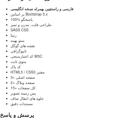
فارسی و راستچین بهمراه نسخه انگلیسی
بر اساس Bootstrap 5.x
100% پاسخگو
طراحی فلت، مدرن و تمیز.
SASS CSS
رتینا
سئو بهینه
نقشه های گوگل
تایپوگرافی
کد اعتبارسنجی W3C
منوی ثابت
کد پاک
HTML5 / CSS3 معتبر
3+ صفحه اصلی
2+ صفحه وبلاگ
15+ کل صفحات
پس زمینه تصویر
جلوه های انتقال صاف
مستندات دقیق
پرسش و پاسخ