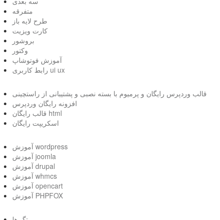
سه بعدی
متفرقه
طرح لایه باز
کارت ویزیت
بروشور
وکتور
آموزش فوتوشاپ
رابط کاربری ui ux
قالب وردپرس رایگان و پرمیوم با بسته نصبی و پشتیبانی از راستچینی
افزونه رایگان وردپرس
قالب رایگان html
اسکریپت رایگان
آموزش wordpress
آموزش joomla
آموزش drupal
آموزش whmcs
آموزش opencart
آموزش PHPFOX
تگ ها