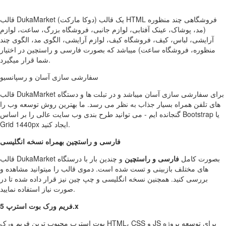
قالب DukaMarket (دوکا مارکت) یک قالب HTML فروشگاهی چند منظوره
(مد، پوشاک، عینک آفتابی، لوازم جانبی، فروشگاه بزرگ، ساعت، لوازم
آرایشی، لباس، کیف، فروشگاه کیف، لوازم آرایشی، الگوی مد، الگوی چند
منظوره، فروشگاه ساعت) میباشد که بصورت فارسی و راستچین در اختیار
شما قرار میگیرد.
سفارشی سازی آسان و رسپانسیو
قالب DukaMarket برای سفارشی سازی آسان میباشد و در تبلت ها و دستگاه
های تلفن همراه بسیار جذاب به نظر می رسد. ما بهترین روش توسعه وب را
گنجانده ایم - می توانید طرح بندی وب سایت عالی را بر اساس Bootstrap یا
Grid 1440px ایجاد کنید.
فارسی و راستچین بهمراه نسخه انگلیسی
قالب DukaMarket بصورت کامل
فارسی و راستچین
و چندین بار با درستگاه
های مختلف بازبینی و تست شده است. دموی قالب را میتوانید مشاهده و
بررسی کنید. همچنین نسخه انگلیسی و چپ چین نیز قرار داده شده تا در
صورت نیاز استفاده نمایید.
فریم ورک بوت استرپ 5.x
بوت استرپ محبوب ترین فریم ورک HTML، CSS و JS برای توسعه پروژه