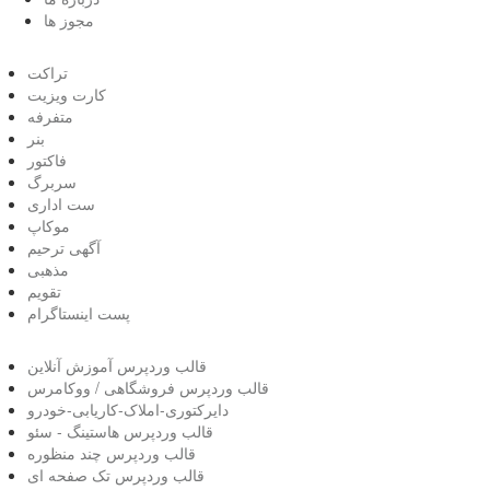
مجوز ها
تراکت
کارت ویزیت
متفرفه
بنر
فاکتور
سربرگ
ست اداری
موکاپ
آگهی ترحیم
مذهبی
تقویم
پست اینستاگرام
قالب وردپرس آموزش آنلاین
قالب وردپرس فروشگاهی / ووکامرس
دایرکتوری-املاک-کاریابی-خودرو
قالب وردپرس هاستینگ - سئو
قالب وردپرس چند منظوره
قالب وردپرس تک صفحه ای