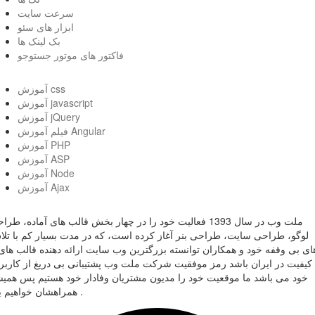
سرعت سایت
ابزار های سئو
بک لینک ها
فاکتور های موتور جستوجو
آموزش css
آموزش javascript
آموزش jQuery
فیلم آموزش Angular
آموزش PHP
آموزش ASP
آموزش Node
آموزش Ajax
ملت وب در سال 1393 فعالیت خود را در چهار بخش قالب های آماده، طر
لوگو، طراحی سایت، طراحی بنر آغاز کرده است، که در مدت بسیار کم با تل
ای بی وقفه خود و همکاران توانسته بزرگترین وب سایت ارائه دهنده قالب های 
کیفیت در ایران باشد رمز موفقیت شرکت ملت وب پشتیبانی بی دریغ از کاربر
خود می باشد ما موقعیت خود را مدیون مشتریان وفادار خود هستیم پس همی
همراهشان خواهیم بود .