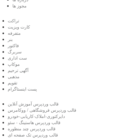
مجوز ها
تراکت
کارت ویزیت
متفرفه
بنر
فاکتور
سربرگ
ست اداری
موکاپ
آگهی ترحیم
مذهبی
تقویم
پست اینستاگرام
قالب وردپرس آموزش آنلاین
قالب وردپرس فروشگاهی / ووکامرس
دایرکتوری-املاک-کاریابی-خودرو
قالب وردپرس هاستینگ - سئو
قالب وردپرس چند منظوره
قالب وردپرس تک صفحه ای