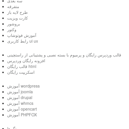
سه بعدی
متفرقه
طرح لایه باز
کارت ویزیت
بروشور
وکتور
آموزش فوتوشاپ
رابط کاربری ui ux
قالب وردپرس رایگان و پرمیوم با بسته نصبی و پشتیبانی از راستچینی
افزونه رایگان وردپرس
قالب رایگان html
اسکریپت رایگان
آموزش wordpress
آموزش joomla
آموزش drupal
آموزش whmcs
آموزش opencart
آموزش PHPFOX
تگ ها