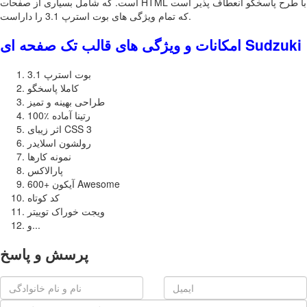
است. که شامل بسیاری از صفحات HTML با طرح پاسخگو انعطاف پذیر است
که تمام ویژگی های بوت استرپ 3.1 را داراست.
امکانات و ویژگی های قالب تک صفحه ای Sudzuki
بوت استرپ 3.1
کاملا پاسخگو
طراحی بهینه و تمیز
100٪ رتینا آماده
اثر زیبای CSS 3
رولشون اسلایدر
نمونه کارها
پارالاکس
600+ آیکون Awesome
کد کوتاه
ویجت خوراک توییتر
و...
پرسش و پاسخ