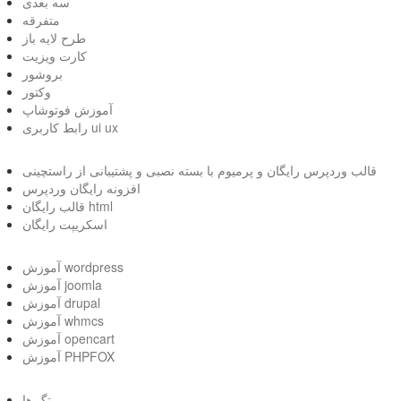
سه بعدی
متفرقه
طرح لایه باز
کارت ویزیت
بروشور
وکتور
آموزش فوتوشاپ
رابط کاربری ui ux
قالب وردپرس رایگان و پرمیوم با بسته نصبی و پشتیبانی از راستچینی
افزونه رایگان وردپرس
قالب رایگان html
اسکریپت رایگان
آموزش wordpress
آموزش joomla
آموزش drupal
آموزش whmcs
آموزش opencart
آموزش PHPFOX
تگ ها