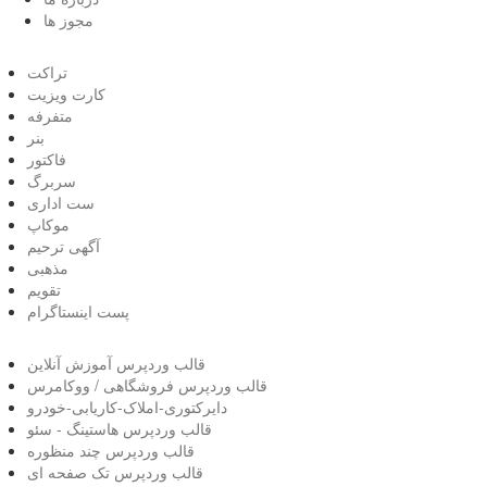
مجوز ها
تراکت
کارت ویزیت
متفرفه
بنر
فاکتور
سربرگ
ست اداری
موکاپ
آگهی ترحیم
مذهبی
تقویم
پست اینستاگرام
قالب وردپرس آموزش آنلاین
قالب وردپرس فروشگاهی / ووکامرس
دایرکتوری-املاک-کاریابی-خودرو
قالب وردپرس هاستینگ - سئو
قالب وردپرس چند منظوره
قالب وردپرس تک صفحه ای