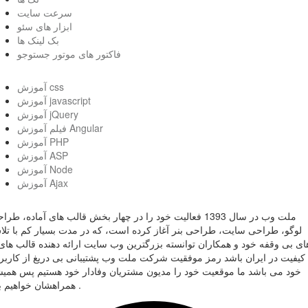
سرعت سایت
ابزار های سئو
بک لینک ها
فاکتور های موتور جستوجو
آموزش css
آموزش javascript
آموزش jQuery
فیلم آموزش Angular
آموزش PHP
آموزش ASP
آموزش Node
آموزش Ajax
ملت وب در سال 1393 فعالیت خود را در چهار بخش قالب های آماده، طر
لوگو، طراحی سایت، طراحی بنر آغاز کرده است، که در مدت بسیار کم با تل
ای بی وقفه خود و همکاران توانسته بزرگترین وب سایت ارائه دهنده قالب های 
کیفیت در ایران باشد رمز موفقیت شرکت ملت وب پشتیبانی بی دریغ از کاربر
خود می باشد ما موقعیت خود را مدیون مشتریان وفادار خود هستیم پس همی
همراهشان خواهیم بود .