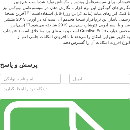
فتوشاپ برای سیستم‌عامل
ویندوز
و
مکینتاش
تولید شده‌است. هم‌چنین
نگارش‌های گوناگون این نرم‌افزار تا نگارش دهم، در سیستم‌عامل
لینوکس
نیز
[۱]
با کمک ابزارهای میانه (مانند
کراس‌اوور
) قابل استفاده‌است.
آخرین نسخهٔ
رسمی پایدار این نرم‌افزار نسخهٔ هجدهم آن است که در آوریل 2019 منتشر
[۲]
شد و با اسم ادوبی فتوشاپ سی‌سی 2019 شناخته می‌شود.
(سی‌اس
مخفف عبارت Creative Suite است و به معنای برنامهٔ خلاق است). فتوشاپ
به کاربرانش این امکان را می‌دهد تا با افزودن امکانات جانبی اعم از
انواع
افزونه
امکانات آن را گسترش دهند
پرسش و پاسخ