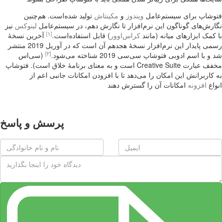
فتوشاپ برای سیستم‌عامل
ویندوز
و
مکینتاش
تولید شده‌است. هم‌چنین
نگارش‌های گوناگون این نرم‌افزار تا نگارش دهم، در سیستم‌عامل
لینوکس
نیز
[۱]
با کمک ابزارهای میانه (مانند
کراس‌اوور
) قابل استفاده‌است.
آخرین نسخهٔ
رسمی پایدار این نرم‌افزار نسخهٔ هجدهم آن است که در آوریل 2019 منتشر
[۲]
شد و با اسم ادوبی فتوشاپ سی‌سی 2019 شناخته می‌شود.
(سی‌اس
مخفف عبارت Creative Suite است و به معنای برنامهٔ خلاق است). فتوشاپ
به کاربرانش این امکان را می‌دهد تا با افزودن امکانات جانبی اعم از
انواع
افزونه
امکانات آن را گسترش دهند
پرسش و پاسخ