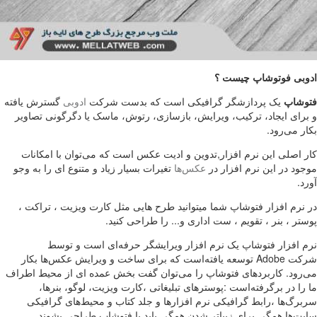
ادوبی فوتوشاپ چیست ؟
فتوشاپ
یک پردازشگر گرافیکی است که بدست شرکت
ادوبی
گسترش یافته
و برای ایجاد، ترکیب، ویرایش، بازسازی، رتوش، ماسک یا دگرگونی تصاویر
بکار می‌رود.
کار اصلی این نرم افزار,تدوین و ادیت عکس است که می‌توان با امکانات
موجود در این نرم افزار در
عکس‌ها
تغیرات بسیار زیاد و متنوع ای را به وجو
آورد.
در نرم افزار فتوشاپ شما میتوانید طرح هایی مثل کارت ویزیت ، تراکت ،
پوستر ، بنر ، تقویم ، ست اداری و... را طراحی کنید.
نرم افزار فتوشاپ یک نرم افزار ویرایشگر حرفه‌ای است و توسط
شرکت Adobe توسعه یافته‌است که برای ساخت و ویرایش عکس‌ها بکار
می‌رود. کاربردهای فتوشاپ را می‌توان گفت بخش عمده ای از محیط اطراف
ما را در برگرفته‌است :پوسترهای تبلیغاتی ،کارت ویزیت، لوگو، بنرها،
سربرگ‌ها ،رابط گرافیکی نرم افزارها و جلد کتاب و محیط‌های گرافیکی
سایت‌ها همگی برای زیباتر شدن همگی باید با فتوشاپ طراحی بشوند