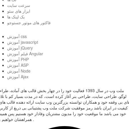
سرعت سایت
ابزار های سئو
بک لینک ها
فاکتور های موتور جستوجو
آموزش css
آموزش javascript
آموزش jQuery
فیلم آموزش Angular
آموزش PHP
آموزش ASP
آموزش Node
آموزش Ajax
ملت وب در سال 1393 فعالیت خود را در چهار بخش قالب های آماده، طر
لوگو، طراحی سایت، طراحی بنر آغاز کرده است، که در مدت بسیار کم با تل
ای بی وقفه خود و همکاران توانسته بزرگترین وب سایت ارائه دهنده قالب های 
کیفیت در ایران باشد رمز موفقیت شرکت ملت وب پشتیبانی بی دریغ از کاربر
خود می باشد ما موقعیت خود را مدیون مشتریان وفادار خود هستیم پس همی
همراهشان خواهیم بود .