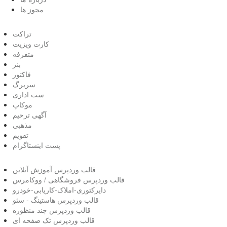
مجوز ها
تراکت
کارت ویزیت
متفرفه
بنر
فاکتور
سربرگ
ست اداری
موکاپ
آگهی ترحیم
مذهبی
تقویم
پست اینستاگرام
قالب وردپرس آموزش آنلاین
قالب وردپرس فروشگاهی / ووکامرس
دایرکتوری-املاک-کاریابی-خودرو
قالب وردپرس هاستینگ - سئو
قالب وردپرس چند منظوره
قالب وردپرس تک صفحه ای