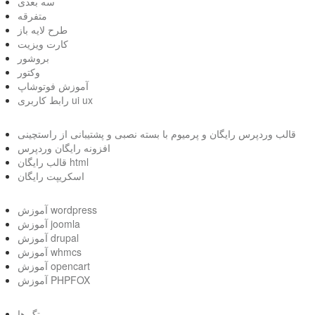
سه بعدی
متفرقه
طرح لایه باز
کارت ویزیت
بروشور
وکتور
آموزش فوتوشاپ
رابط کاربری ui ux
قالب وردپرس رایگان و پرمیوم با بسته نصبی و پشتیبانی از راستچینی
افزونه رایگان وردپرس
قالب رایگان html
اسکریپت رایگان
آموزش wordpress
آموزش joomla
آموزش drupal
آموزش whmcs
آموزش opencart
آموزش PHPFOX
تگ ها