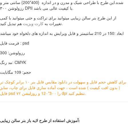
شده.این طرح با طراحی شیک و مدرن و در اندازه {400*200} سانتی متر و
رزولوشن ۳۰۰ DPII با کیفیت عالی می باشد.
از این طرح بنر سالن زیبایی میتوانید برای تراکت و حتی میتوانید با کمی
هم تبدیل کنید.
تغییرات به
کارت ویزیت
ابعاد :150 در 210 سانتیمتر و قابل ویرایش به اندازه های دلخواه خود میباشد
فرمت فایل : psd
رزولوشن: 300
مد رنگ: CMYK
حجم: 109 مگابایت
برای کاهش حجم فایل و سهولت در دانلود مقایس فایل بنر ۱۰ برابر کوچک تر
( بدون افت کیفیت ) شده است ، جهت آماده سازی فایل برای چاپ، سایز
فایل psd را 3۰۰*12۰ و روزلیشن ۷۲ dpi تنظیم کنید.
آموزش استفاده از طرح لایه باز بنر سالن زیبایی: