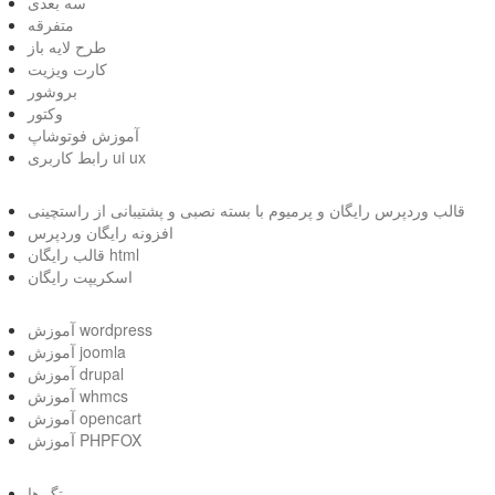
سه بعدی
متفرقه
طرح لایه باز
کارت ویزیت
بروشور
وکتور
آموزش فوتوشاپ
رابط کاربری ui ux
قالب وردپرس رایگان و پرمیوم با بسته نصبی و پشتیبانی از راستچینی
افزونه رایگان وردپرس
قالب رایگان html
اسکریپت رایگان
آموزش wordpress
آموزش joomla
آموزش drupal
آموزش whmcs
آموزش opencart
آموزش PHPFOX
تگ ها