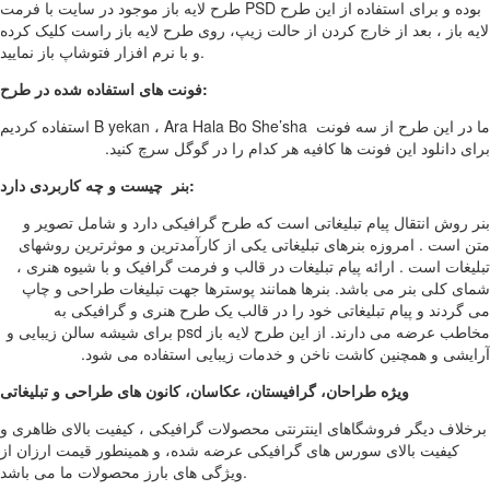
طرح لایه باز موجود در سایت با فرمت PSD بوده و برای استفاده از این طرح
لایه باز ، بعد از خارج کردن از حالت زیپ، روی طرح لایه باز راست کلیک کرده
و با نرم افزار فتوشاپ باز نمایید.
فونت های استفاده شده در طرح:
ما در این طرح از سه فونت B yekan ، Ara Hala Bo She’sha استفاده کردیم
برای دانلود این فونت ها کافیه هر کدام را در گوگل سرچ کنید.
بنر چیست و چه کاربردی دارد:
بنر روش انتقال پیام تبلیغاتی است که طرح گرافیکی دارد و شامل تصویر و
متن است . امروزه بنرهای تبلیغاتی یکی از کارآمدترین و موثرترین روشهای
تبلیغات است . ارائه پیام تبلیغات در قالب و فرمت گرافیک و با شیوه هنری ،
شمای کلی بنر می باشد. بنرها همانند پوسترها جهت تبلیغات طراحی و چاپ
می گردند و پیام تبلیغاتی خود را در قالب یک طرح هنری و گرافیکی به
مخاطب عرضه می دارند. از این طرح لایه باز psd برای شیشه سالن زیبایی و
آرایشی و همچنین کاشت ناخن و خدمات زیبایی استفاده می شود.
ویژه طراحان، گرافیستان، عکاسان، کانون های طراحی و تبلیغاتی
برخلاف دیگر فروشگاهای اینترنتی محصولات گرافیکی ، کیفیت بالای ظاهری و
کیفیت بالای سورس های گرافیکی عرضه شده، و همینطور قیمت ارزان از
ویژگی های بارز محصولات ما می باشد.