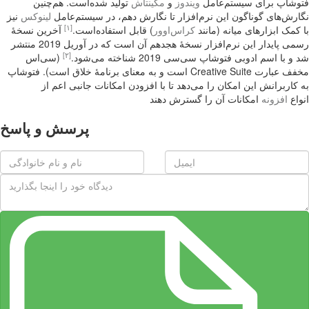
فتوشاپ برای سیستم‌عامل
ویندوز
و
مکینتاش
تولید شده‌است. هم‌چنین
نگارش‌های گوناگون این نرم‌افزار تا نگارش دهم، در سیستم‌عامل
لینوکس
نیز
[۱]
با کمک ابزارهای میانه (مانند
کراس‌اوور
) قابل استفاده‌است.
آخرین نسخهٔ
رسمی پایدار این نرم‌افزار نسخهٔ هجدهم آن است که در آوریل 2019 منتشر
[۲]
شد و با اسم ادوبی فتوشاپ سی‌سی 2019 شناخته می‌شود.
(سی‌اس
مخفف عبارت Creative Suite است و به معنای برنامهٔ خلاق است). فتوشاپ
به کاربرانش این امکان را می‌دهد تا با افزودن امکانات جانبی اعم از
انواع
افزونه
امکانات آن را گسترش دهند
پرسش و پاسخ