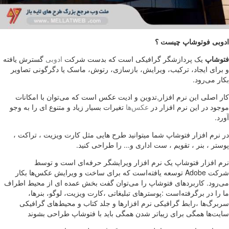
ادوبی فوتوشاپ چیست ؟
فتوشاپ
یک پردازشگر گرافیکی است که بدست شرکت
ادوبی
گسترش یافته
و برای ایجاد، ترکیب، ویرایش، بازسازی، رتوش، ماسک یا دگرگونی تصاویر
بکار می‌رود.
کار اصلی این نرم افزار,تدوین و ادیت عکس است که می‌توان با امکانات
موجود در این نرم افزار در
عکس‌ها
تغیرات بسیار زیاد و متنوع ای را به وجو
آورد.
در نرم افزار فتوشاپ شما میتوانید طرح هایی مثل کارت ویزیت ، تراکت ،
پوستر ، بنر ، تقویم ، ست اداری و... را طراحی کنید.
نرم افزار فتوشاپ یک نرم افزار ویرایشگر حرفه‌ای است و توسط
شرکت Adobe توسعه یافته‌است که برای ساخت و ویرایش عکس‌ها بکار
می‌رود. کاربردهای فتوشاپ را می‌توان گفت بخش عمده ای از محیط اطراف
ما را در برگرفته‌است :پوسترهای تبلیغاتی ،کارت ویزیت، لوگو، بنرها،
سربرگ‌ها ،رابط گرافیکی نرم افزارها و جلد کتاب و محیط‌های گرافیکی
سایت‌ها همگی برای زیباتر شدن همگی باید با فتوشاپ طراحی بشوند