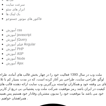
سرعت سایت
ابزار های سئو
بک لینک ها
فاکتور های موتور جستوجو
آموزش css
آموزش javascript
آموزش jQuery
فیلم آموزش Angular
آموزش PHP
آموزش ASP
آموزش Node
آموزش Ajax
ملت وب در سال 1393 فعالیت خود را در چهار بخش قالب های آماده، طر
لوگو، طراحی سایت، طراحی بنر آغاز کرده است، که در مدت بسیار کم با تل
ای بی وقفه خود و همکاران توانسته بزرگترین وب سایت ارائه دهنده قالب های 
کیفیت در ایران باشد رمز موفقیت شرکت ملت وب پشتیبانی بی دریغ از کاربر
خود می باشد ما موقعیت خود را مدیون مشتریان وفادار خود هستیم پس همی
همراهشان خواهیم بود .