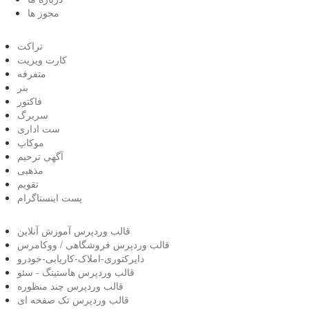
مجوز ها
تراکت
کارت ویزیت
متفرفه
بنر
فاکتور
سربرگ
ست اداری
موکاپ
آگهی ترحیم
مذهبی
تقویم
پست اینستاگرام
قالب وردپرس آموزش آنلاین
قالب وردپرس فروشگاهی / ووکامرس
دایرکتوری-املاک-کاریابی-خودرو
قالب وردپرس هاستینگ - سئو
قالب وردپرس چند منظوره
قالب وردپرس تک صفحه ای