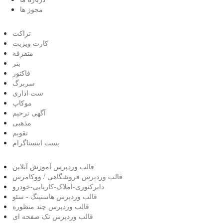
مجوز ها
تراکت
کارت ویزیت
متفرفه
بنر
فاکتور
سربرگ
ست اداری
موکاپ
آگهی ترحیم
مذهبی
تقویم
پست اینستاگرام
قالب وردپرس آموزش آنلاین
قالب وردپرس فروشگاهی / ووکامرس
دایرکتوری-املاک-کاریابی-خودرو
قالب وردپرس هاستینگ - سئو
قالب وردپرس چند منظوره
قالب وردپرس تک صفحه ای