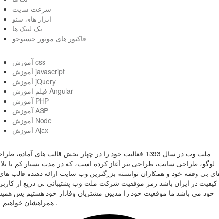
سرعت سایت
ابزار های سئو
بک لینک ها
فاکتور های موتور جستوجو
آموزش css
آموزش javascript
آموزش jQuery
فیلم آموزش Angular
آموزش PHP
آموزش ASP
آموزش Node
آموزش Ajax
ملت وب در سال 1393 فعالیت خود را در چهار بخش قالب های آماده، طر
لوگو، طراحی سایت، طراحی بنر آغاز کرده است، که در مدت بسیار کم با تل
ای بی وقفه خود و همکاران توانسته بزرگترین وب سایت ارائه دهنده قالب های 
کیفیت در ایران باشد رمز موفقیت شرکت ملت وب پشتیبانی بی دریغ از کاربر
خود می باشد ما موقعیت خود را مدیون مشتریان وفادار خود هستیم پس همی
همراهشان خواهیم بود .