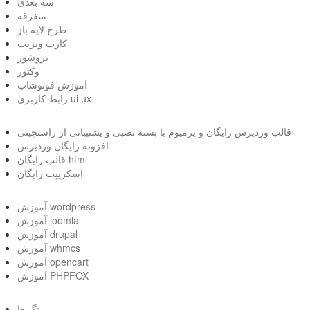
سه بعدی
متفرقه
طرح لایه باز
کارت ویزیت
بروشور
وکتور
آموزش فوتوشاپ
رابط کاربری ui ux
قالب وردپرس رایگان و پرمیوم با بسته نصبی و پشتیبانی از راستچینی
افزونه رایگان وردپرس
قالب رایگان html
اسکریپت رایگان
آموزش wordpress
آموزش joomla
آموزش drupal
آموزش whmcs
آموزش opencart
آموزش PHPFOX
تگ ها