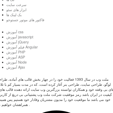
سرعت سایت
ابزار های سئو
بک لینک ها
فاکتور های موتور جستوجو
آموزش css
آموزش javascript
آموزش jQuery
فیلم آموزش Angular
آموزش PHP
آموزش ASP
آموزش Node
آموزش Ajax
ملت وب در سال 1393 فعالیت خود را در چهار بخش قالب های آماده، طر
لوگو، طراحی سایت، طراحی بنر آغاز کرده است، که در مدت بسیار کم با تل
ای بی وقفه خود و همکاران توانسته بزرگترین وب سایت ارائه دهنده قالب های 
کیفیت در ایران باشد رمز موفقیت شرکت ملت وب پشتیبانی بی دریغ از کاربر
خود می باشد ما موقعیت خود را مدیون مشتریان وفادار خود هستیم پس همی
همراهشان خواهیم بود .