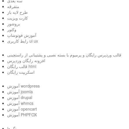
سه بعدی
متفرقه
طرح لایه باز
کارت ویزیت
بروشور
وکتور
آموزش فوتوشاپ
رابط کاربری ui ux
قالب وردپرس رایگان و پرمیوم با بسته نصبی و پشتیبانی از راستچینی
افزونه رایگان وردپرس
قالب رایگان html
اسکریپت رایگان
آموزش wordpress
آموزش joomla
آموزش drupal
آموزش whmcs
آموزش opencart
آموزش PHPFOX
تگ ها