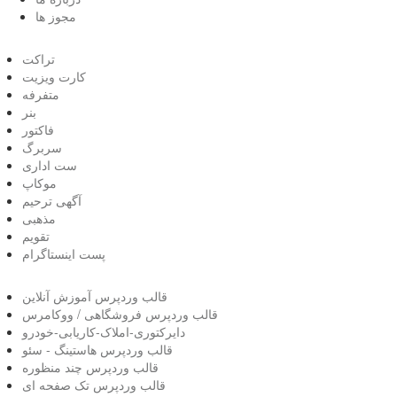
مجوز ها
تراکت
کارت ویزیت
متفرفه
بنر
فاکتور
سربرگ
ست اداری
موکاپ
آگهی ترحیم
مذهبی
تقویم
پست اینستاگرام
قالب وردپرس آموزش آنلاین
قالب وردپرس فروشگاهی / ووکامرس
دایرکتوری-املاک-کاریابی-خودرو
قالب وردپرس هاستینگ - سئو
قالب وردپرس چند منظوره
قالب وردپرس تک صفحه ای