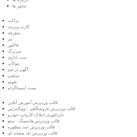
مجوز ها
تراکت
کارت ویزیت
متفرفه
بنر
فاکتور
سربرگ
ست اداری
موکاپ
آگهی ترحیم
مذهبی
تقویم
پست اینستاگرام
قالب وردپرس آموزش آنلاین
قالب وردپرس فروشگاهی / ووکامرس
دایرکتوری-املاک-کاریابی-خودرو
قالب وردپرس هاستینگ - سئو
قالب وردپرس چند منظوره
قالب وردپرس تک صفحه ای