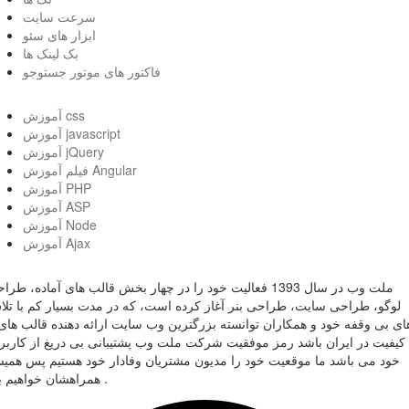
سرعت سایت
ابزار های سئو
بک لینک ها
فاکتور های موتور جستوجو
آموزش css
آموزش javascript
آموزش jQuery
فیلم آموزش Angular
آموزش PHP
آموزش ASP
آموزش Node
آموزش Ajax
ملت وب در سال 1393 فعالیت خود را در چهار بخش قالب های آماده، طر
لوگو، طراحی سایت، طراحی بنر آغاز کرده است، که در مدت بسیار کم با تل
ای بی وقفه خود و همکاران توانسته بزرگترین وب سایت ارائه دهنده قالب های 
کیفیت در ایران باشد رمز موفقیت شرکت ملت وب پشتیبانی بی دریغ از کاربر
خود می باشد ما موقعیت خود را مدیون مشتریان وفادار خود هستیم پس همی
همراهشان خواهیم بود .