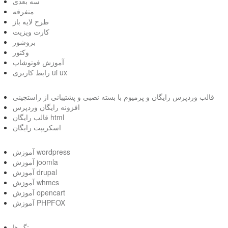
سه بعدی
متفرقه
طرح لایه باز
کارت ویزیت
بروشور
وکتور
آموزش فوتوشاپ
رابط کاربری ui ux
قالب وردپرس رایگان و پرمیوم با بسته نصبی و پشتیبانی از راستچینی
افزونه رایگان وردپرس
قالب رایگان html
اسکریپت رایگان
آموزش wordpress
آموزش joomla
آموزش drupal
آموزش whmcs
آموزش opencart
آموزش PHPFOX
تگ ها