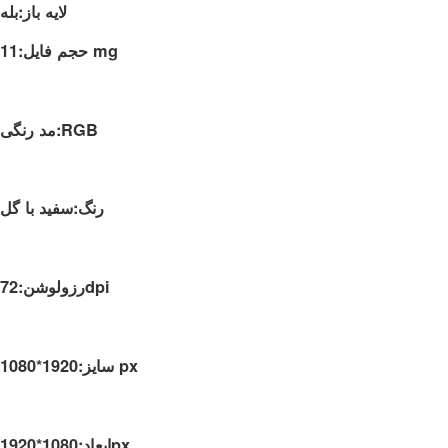
لایه باز:بله
حجم فایل:11 mg
مد رنگی:RGB
رنگ:سفید با گل
رزولوشن:72dpi
سایز:1920*1080 px
ابعاد:1080*1920px