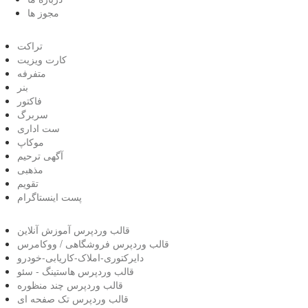
مجوز ها
تراکت
کارت ویزیت
متفرفه
بنر
فاکتور
سربرگ
ست اداری
موکاپ
آگهی ترحیم
مذهبی
تقویم
پست اینستاگرام
قالب وردپرس آموزش آنلاین
قالب وردپرس فروشگاهی / ووکامرس
دایرکتوری-املاک-کاریابی-خودرو
قالب وردپرس هاستینگ - سئو
قالب وردپرس چند منظوره
قالب وردپرس تک صفحه ای