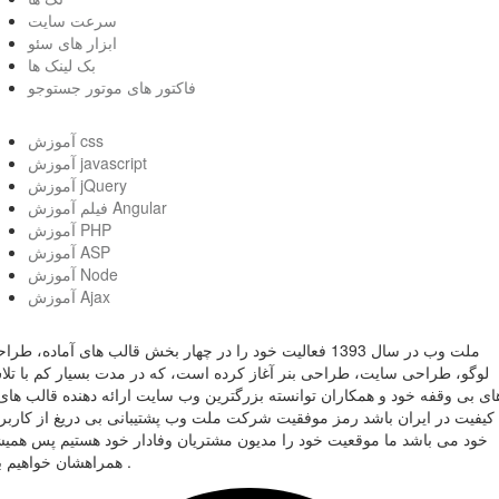
سرعت سایت
ابزار های سئو
بک لینک ها
فاکتور های موتور جستوجو
آموزش css
آموزش javascript
آموزش jQuery
فیلم آموزش Angular
آموزش PHP
آموزش ASP
آموزش Node
آموزش Ajax
ملت وب در سال 1393 فعالیت خود را در چهار بخش قالب های آماده، طر
لوگو، طراحی سایت، طراحی بنر آغاز کرده است، که در مدت بسیار کم با تل
ای بی وقفه خود و همکاران توانسته بزرگترین وب سایت ارائه دهنده قالب های 
کیفیت در ایران باشد رمز موفقیت شرکت ملت وب پشتیبانی بی دریغ از کاربر
خود می باشد ما موقعیت خود را مدیون مشتریان وفادار خود هستیم پس همی
همراهشان خواهیم بود .