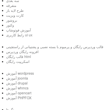
سه بعدی
متفرقه
طرح لایه باز
کارت ویزیت
بروشور
وکتور
آموزش فوتوشاپ
رابط کاربری ui ux
قالب وردپرس رایگان و پرمیوم با بسته نصبی و پشتیبانی از راستچینی
افزونه رایگان وردپرس
قالب رایگان html
اسکریپت رایگان
آموزش wordpress
آموزش joomla
آموزش drupal
آموزش whmcs
آموزش opencart
آموزش PHPFOX
تگ ها