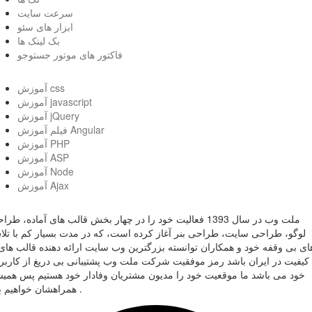
سرعت سایت
ابزار های سئو
بک لینک ها
فاکتور های موتور جستوجو
آموزش css
آموزش javascript
آموزش jQuery
فیلم آموزش Angular
آموزش PHP
آموزش ASP
آموزش Node
آموزش Ajax
ملت وب در سال 1393 فعالیت خود را در چهار بخش قالب های آماده، طر
لوگو، طراحی سایت، طراحی بنر آغاز کرده است، که در مدت بسیار کم با تل
ای بی وقفه خود و همکاران توانسته بزرگترین وب سایت ارائه دهنده قالب های 
کیفیت در ایران باشد رمز موفقیت شرکت ملت وب پشتیبانی بی دریغ از کاربر
خود می باشد ما موقعیت خود را مدیون مشتریان وفادار خود هستیم پس همی
همراهشان خواهیم بود .