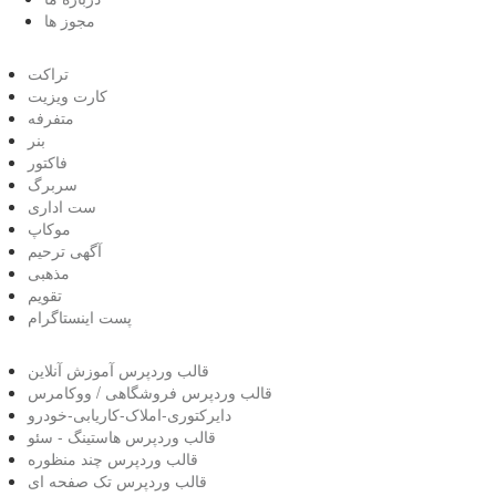
مجوز ها
تراکت
کارت ویزیت
متفرفه
بنر
فاکتور
سربرگ
ست اداری
موکاپ
آگهی ترحیم
مذهبی
تقویم
پست اینستاگرام
قالب وردپرس آموزش آنلاین
قالب وردپرس فروشگاهی / ووکامرس
دایرکتوری-املاک-کاریابی-خودرو
قالب وردپرس هاستینگ - سئو
قالب وردپرس چند منظوره
قالب وردپرس تک صفحه ای