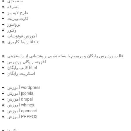
سه بعدی
متفرقه
طرح لایه باز
کارت ویزیت
بروشور
وکتور
آموزش فوتوشاپ
رابط کاربری ui ux
قالب وردپرس رایگان و پرمیوم با بسته نصبی و پشتیبانی از راستچینی
افزونه رایگان وردپرس
قالب رایگان html
اسکریپت رایگان
آموزش wordpress
آموزش joomla
آموزش drupal
آموزش whmcs
آموزش opencart
آموزش PHPFOX
تگ ها