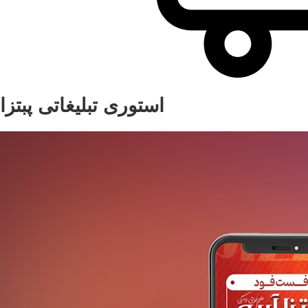
استوری تبلیغاتی پبتزا