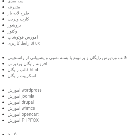
سه بعدی
متفرقه
طرح لایه باز
کارت ویزیت
بروشور
وکتور
آموزش فوتوشاپ
رابط کاربری ui ux
قالب وردپرس رایگان و پرمیوم با بسته نصبی و پشتیبانی از راستچینی
افزونه رایگان وردپرس
قالب رایگان html
اسکریپت رایگان
آموزش wordpress
آموزش joomla
آموزش drupal
آموزش whmcs
آموزش opencart
آموزش PHPFOX
تگ ها