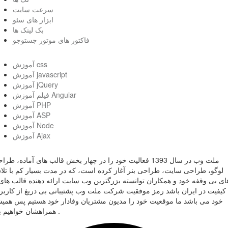
سرعت سایت
ابزار های سئو
بک لینک ها
فاکتور های موتور جستوجو
آموزش css
آموزش javascript
آموزش jQuery
فیلم آموزش Angular
آموزش PHP
آموزش ASP
آموزش Node
آموزش Ajax
ملت وب در سال 1393 فعالیت خود را در چهار بخش قالب های آماده، طر
لوگو، طراحی سایت، طراحی بنر آغاز کرده است، که در مدت بسیار کم با تل
ای بی وقفه خود و همکاران توانسته بزرگترین وب سایت ارائه دهنده قالب های 
کیفیت در ایران باشد رمز موفقیت شرکت ملت وب پشتیبانی بی دریغ از کاربر
خود می باشد ما موقعیت خود را مدیون مشتریان وفادار خود هستیم پس همی
همراهشان خواهیم بود .