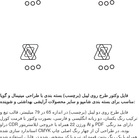
فایل وکتور طرح روی لیبل (برچسب) بسته بندی با طراحی مینیمال و گویا
مناسب برای بسته بندی شامپو و سایر محصولات آرایشی بهداشتی و شوینده:
فایل طرح روی دو لیبل (برچسب) در اندازه 65 در 79 میلیمتر، قالب تیغ و
ترکیب رنگ یکسان، دو زبانه انگلیسی و فارسی، بصورت وکتور با فرمت کورل
دراو CDR ورژن 22 همراه با خروجی ایلاستریتور Ai و PDF دارای مد رنگی
استاندارد سازی شده CMYK بوده، در طراحی آن از چهار رنگ اصلی چاپ
همراه با یک رنگ پنتون قهوه ای تیره با کد مشخص شده در فایل، استفاده شده