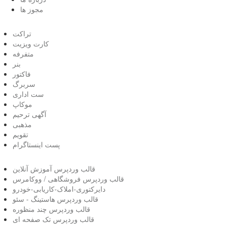
مجوز ها
تراکت
کارت ویزیت
متفرفه
بنر
فاکتور
سربرگ
ست اداری
موکاپ
آگهی ترحیم
مذهبی
تقویم
پست اینستاگرام
قالب وردپرس آموزش آنلاین
قالب وردپرس فروشگاهی / ووکامرس
دایرکتوری-املاک-کاریابی-خودرو
قالب وردپرس هاستینگ - سئو
قالب وردپرس چند منظوره
قالب وردپرس تک صفحه ای