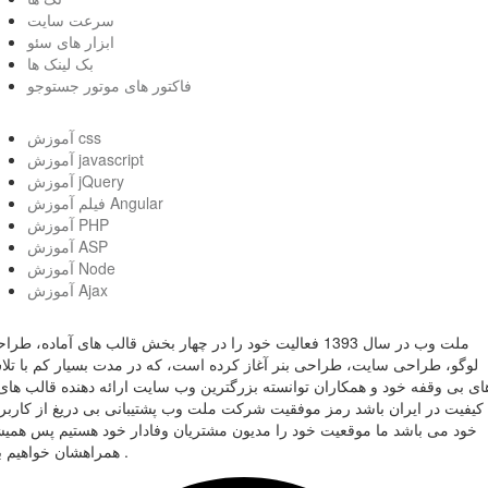
سرعت سایت
ابزار های سئو
بک لینک ها
فاکتور های موتور جستوجو
آموزش css
آموزش javascript
آموزش jQuery
فیلم آموزش Angular
آموزش PHP
آموزش ASP
آموزش Node
آموزش Ajax
ملت وب در سال 1393 فعالیت خود را در چهار بخش قالب های آماده، طر
لوگو، طراحی سایت، طراحی بنر آغاز کرده است، که در مدت بسیار کم با تل
ای بی وقفه خود و همکاران توانسته بزرگترین وب سایت ارائه دهنده قالب های 
کیفیت در ایران باشد رمز موفقیت شرکت ملت وب پشتیبانی بی دریغ از کاربر
خود می باشد ما موقعیت خود را مدیون مشتریان وفادار خود هستیم پس همی
همراهشان خواهیم بود .