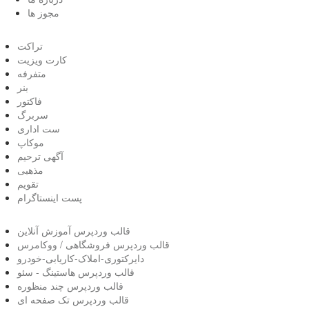
مجوز ها
تراکت
کارت ویزیت
متفرفه
بنر
فاکتور
سربرگ
ست اداری
موکاپ
آگهی ترحیم
مذهبی
تقویم
پست اینستاگرام
قالب وردپرس آموزش آنلاین
قالب وردپرس فروشگاهی / ووکامرس
دایرکتوری-املاک-کاریابی-خودرو
قالب وردپرس هاستینگ - سئو
قالب وردپرس چند منظوره
قالب وردپرس تک صفحه ای