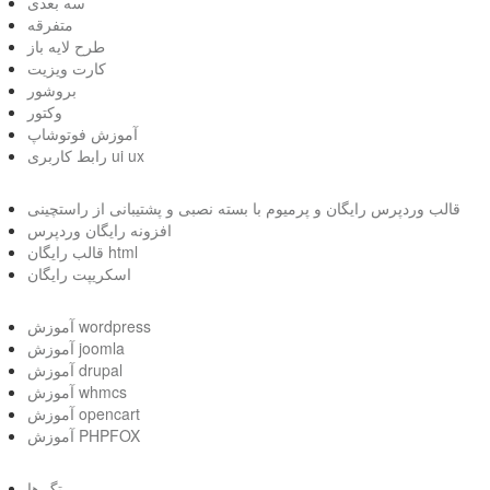
سه بعدی
متفرقه
طرح لایه باز
کارت ویزیت
بروشور
وکتور
آموزش فوتوشاپ
رابط کاربری ui ux
قالب وردپرس رایگان و پرمیوم با بسته نصبی و پشتیبانی از راستچینی
افزونه رایگان وردپرس
قالب رایگان html
اسکریپت رایگان
آموزش wordpress
آموزش joomla
آموزش drupal
آموزش whmcs
آموزش opencart
آموزش PHPFOX
تگ ها