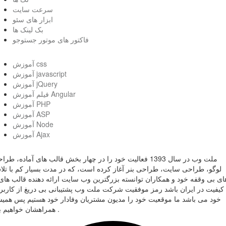
سرعت سایت
ابزار های سئو
بک لینک ها
فاکتور های موتور جستوجو
آموزش css
آموزش javascript
آموزش jQuery
فیلم آموزش Angular
آموزش PHP
آموزش ASP
آموزش Node
آموزش Ajax
ملت وب در سال 1393 فعالیت خود را در چهار بخش قالب های آماده، طر
لوگو، طراحی سایت، طراحی بنر آغاز کرده است، که در مدت بسیار کم با تل
ای بی وقفه خود و همکاران توانسته بزرگترین وب سایت ارائه دهنده قالب های 
کیفیت در ایران باشد رمز موفقیت شرکت ملت وب پشتیبانی بی دریغ از کاربر
خود می باشد ما موقعیت خود را مدیون مشتریان وفادار خود هستیم پس همی
همراهشان خواهیم بود .