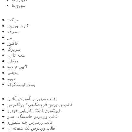
مجوز ها
تراکت
کارت ویزیت
متفرفه
بنر
فاکتور
سربرگ
ست اداری
موکاپ
آگهی ترحیم
مذهبی
تقویم
پست اینستاگرام
قالب وردپرس آموزش آنلاین
قالب وردپرس فروشگاهی / ووکامرس
دایرکتوری-املاک-کاریابی-خودرو
قالب وردپرس هاستینگ - سئو
قالب وردپرس چند منظوره
قالب وردپرس تک صفحه ای