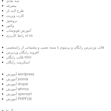
سه بعدی
متفرقه
طرح لایه باز
کارت ویزیت
بروشور
وکتور
آموزش فوتوشاپ
رابط کاربری ui ux
قالب وردپرس رایگان و پرمیوم با بسته نصبی و پشتیبانی از راستچینی
افزونه رایگان وردپرس
قالب رایگان html
اسکریپت رایگان
آموزش wordpress
آموزش joomla
آموزش drupal
آموزش whmcs
آموزش opencart
آموزش PHPFOX
تگ ها