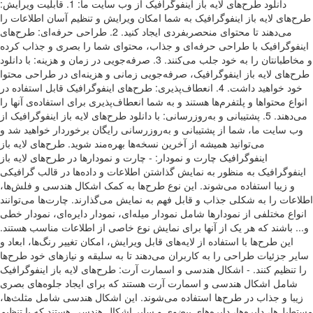
دانلود طرح‌های لایه باز اینفوگرافیک از وب سایت ما: 1. قابلیت ویرایش:
طرح‌های لایه باز اینفوگرافیک به شما امکان ویرایش و تنظیم آسان اطلاعات را
می‌دهند تا محتوای منحصربفردی ایجاد کنید. 2. طراحی حرفه‌ای: طرح‌های
اینفوگرافیک با طراحی حرفه‌ای و جذاب، محتوای شما را بصری و جذاب کرده
و مخاطبانتان را به خود جلب می‌کنند. 3. صرفه‌جویی در زمان و هزینه: با دانلود
طرح‌های لایه باز اینفوگرافیک، صرفه‌جویی زمانی و هزینه‌ای در طراحی محتوا
خود خواهید داشت. 4. انعطاف‌پذیری: طرح‌های اینفوگرافیک قابل استفاده در
انواع محتواها و پلتفرم‌ها هستند و به شما انعطاف‌پذیری برای استفاده‌ی آنها را
می‌دهند. 5. پشتیبانی و به‌روزرسانی: با دانلود طرح‌های لایه باز اینفوگرافیک از
وب سایت ما، شما از پشتیبانی و به‌روزرسانی رایگان برخوردار خواهید شد و
می‌توانید همیشه از آخرین نسخه‌ها بهره‌مند شوید. طرح‌های لایه باز
اینفوگرافیک چارت و نمودار: - چارت و نمودارها در طرح‌های لایه باز
اینفوگرافیک به منظور به نمایش گذاشتن اطلاعات و داده‌ها در قالب گرافیکی
و زیبا استفاده می‌شوند. این نوع طرح‌ها به کمک اشکال هندسی و فلش‌ها،
اطلاعات را به شکلی جذاب و قابل فهم به نمایش می‌گذارند. چارت‌ها می‌توانند
انواع مختلفی از نمودارها شامل نمودار میله‌ای، نمودار دایره‌ای، نمودار خطی
و... باشند که هر یک از آنها برای نمایش نوع خاصی از اطلاعات مناسب هستند.
این طرح‌ها با استفاده از لایه‌های قابل ویرایش، امکان تغییر رنگ‌ها، ابعاد و
سایر جزئیات طراحی را به کاربران می‌دهند تا به سلیقه و نیازهای خود طرح‌ها
را تنظیم کنند. - اشکال هندسی و اسمارت آرت: طرح‌های لایه باز اینفوگرافیک
شامل اشکال هندسی و اسمارت آرت هستند که برای ایجاد جلوه‌های بصری
زیبا و جذاب در طرح‌ها استفاده می‌شوند. این اشکال هندسی شامل مثلث‌ها،
مستطیل‌ها، دایره‌ها، دایره‌های بیضوی و سایر اشکال هندسی هستند که با تنظیم