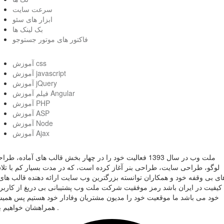
سرعت سایت
ابزار های سئو
بک لینک ها
فاکتور های موتور جستوجو
آموزش css
آموزش javascript
آموزش jQuery
فیلم آموزش Angular
آموزش PHP
آموزش ASP
آموزش Node
آموزش Ajax
ملت وب در سال 1393 فعالیت خود را در چهار بخش قالب های آماده، طر
لوگو، طراحی سایت، طراحی بنر آغاز کرده است، که در مدت بسیار کم با تل
ای بی وقفه خود و همکاران توانسته بزرگترین وب سایت ارائه دهنده قالب های 
کیفیت در ایران باشد رمز موفقیت شرکت ملت وب پشتیبانی بی دریغ از کاربر
خود می باشد ما موقعیت خود را مدیون مشتریان وفادار خود هستیم پس همی
همراهشان خواهیم بود .