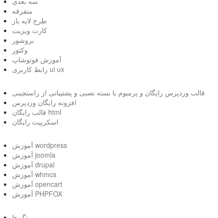
سه بعدی
متفرقه
طرح لایه باز
کارت ویزیت
بروشور
وکتور
آموزش فوتوشاپ
رابط کاربری ui ux
قالب وردپرس رایگان و پرمیوم با بسته نصبی و پشتیبانی از راستچینی
افزونه رایگان وردپرس
قالب رایگان html
اسکریپت رایگان
آموزش wordpress
آموزش joomla
آموزش drupal
آموزش whmcs
آموزش opencart
آموزش PHPFOX
تگ ها