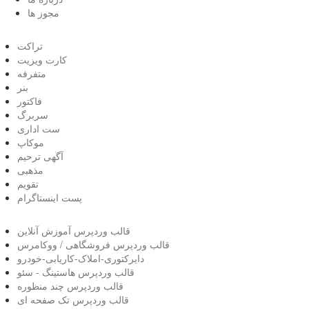
مجوز ها
تراکت
کارت ویزیت
متفرفه
بنر
فاکتور
سربرگ
ست اداری
موکاپ
آگهی ترحیم
مذهبی
تقویم
پست اینستاگرام
قالب وردپرس آموزش آنلاین
قالب وردپرس فروشگاهی / ووکامرس
دایرکتوری-املاک-کاریابی-خودرو
قالب وردپرس هاستینگ - سئو
قالب وردپرس چند منظوره
قالب وردپرس تک صفحه ای