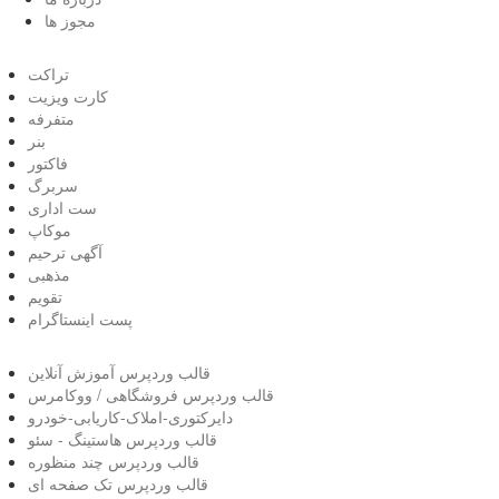
مجوز ها
تراکت
کارت ویزیت
متفرفه
بنر
فاکتور
سربرگ
ست اداری
موکاپ
آگهی ترحیم
مذهبی
تقویم
پست اینستاگرام
قالب وردپرس آموزش آنلاین
قالب وردپرس فروشگاهی / ووکامرس
دایرکتوری-املاک-کاریابی-خودرو
قالب وردپرس هاستینگ - سئو
قالب وردپرس چند منظوره
قالب وردپرس تک صفحه ای