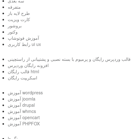
سه بعدی
متفرقه
طرح لایه باز
کارت ویزیت
بروشور
وکتور
آموزش فوتوشاپ
رابط کاربری ui ux
قالب وردپرس رایگان و پرمیوم با بسته نصبی و پشتیبانی از راستچینی
افزونه رایگان وردپرس
قالب رایگان html
اسکریپت رایگان
آموزش wordpress
آموزش joomla
آموزش drupal
آموزش whmcs
آموزش opencart
آموزش PHPFOX
تگ ها