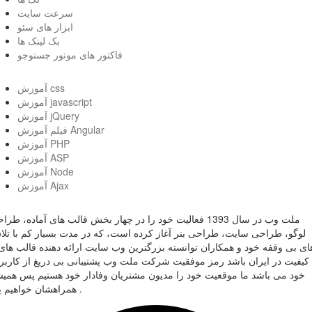
سرعت سایت
ابزار های سئو
بک لینک ها
فاکتور های موتور جستوجو
آموزش css
آموزش javascript
آموزش jQuery
فیلم آموزش Angular
آموزش PHP
آموزش ASP
آموزش Node
آموزش Ajax
ملت وب در سال 1393 فعالیت خود را در چهار بخش قالب های آماده، طر
لوگو، طراحی سایت، طراحی بنر آغاز کرده است، که در مدت بسیار کم با تل
ای بی وقفه خود و همکاران توانسته بزرگترین وب سایت ارائه دهنده قالب های 
کیفیت در ایران باشد رمز موفقیت شرکت ملت وب پشتیبانی بی دریغ از کاربر
خود می باشد ما موقعیت خود را مدیون مشتریان وفادار خود هستیم پس همی
همراهشان خواهیم بود .