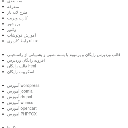
سه بعدی
متفرقه
طرح لایه باز
کارت ویزیت
بروشور
وکتور
آموزش فوتوشاپ
رابط کاربری ui ux
قالب وردپرس رایگان و پرمیوم با بسته نصبی و پشتیبانی از راستچینی
افزونه رایگان وردپرس
قالب رایگان html
اسکریپت رایگان
آموزش wordpress
آموزش joomla
آموزش drupal
آموزش whmcs
آموزش opencart
آموزش PHPFOX
تگ ها