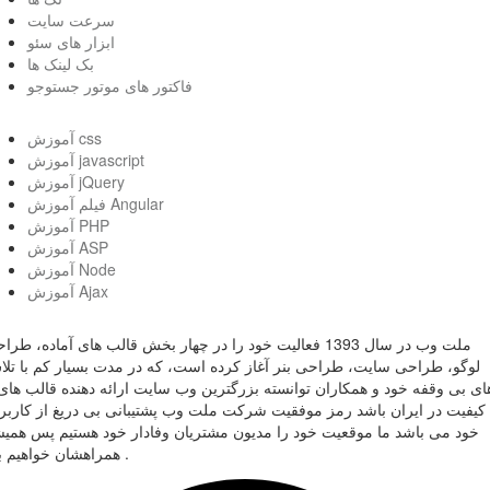
سرعت سایت
ابزار های سئو
بک لینک ها
فاکتور های موتور جستوجو
آموزش css
آموزش javascript
آموزش jQuery
فیلم آموزش Angular
آموزش PHP
آموزش ASP
آموزش Node
آموزش Ajax
ملت وب در سال 1393 فعالیت خود را در چهار بخش قالب های آماده، طر
لوگو، طراحی سایت، طراحی بنر آغاز کرده است، که در مدت بسیار کم با تل
ای بی وقفه خود و همکاران توانسته بزرگترین وب سایت ارائه دهنده قالب های 
کیفیت در ایران باشد رمز موفقیت شرکت ملت وب پشتیبانی بی دریغ از کاربر
خود می باشد ما موقعیت خود را مدیون مشتریان وفادار خود هستیم پس همی
همراهشان خواهیم بود .