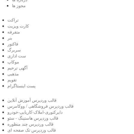
مجوز ها
تراکت
کارت ویزیت
متفرفه
بنر
فاکتور
سربرگ
ست اداری
موکاپ
آگهی ترحیم
مذهبی
تقویم
پست اینستاگرام
قالب وردپرس آموزش آنلاین
قالب وردپرس فروشگاهی / ووکامرس
دایرکتوری-املاک-کاریابی-خودرو
قالب وردپرس هاستینگ - سئو
قالب وردپرس چند منظوره
قالب وردپرس تک صفحه ای