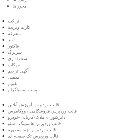
مجوز ها
تراکت
کارت ویزیت
متفرفه
بنر
فاکتور
سربرگ
ست اداری
موکاپ
آگهی ترحیم
مذهبی
تقویم
پست اینستاگرام
قالب وردپرس آموزش آنلاین
قالب وردپرس فروشگاهی / ووکامرس
دایرکتوری-املاک-کاریابی-خودرو
قالب وردپرس هاستینگ - سئو
قالب وردپرس چند منظوره
قالب وردپرس تک صفحه ای