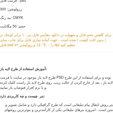
فرمت فایل : psd
رزولوشن: 300
مد رنگ: CMYK
حجم: 50 مگابایت
برای کاهش حجم فایل و سهولت در دانلود مقایس فایل بنر ۱۰ برابر کوچک تر
( بدون افت کیفیت ) شده است ، جهت آماده سازی فایل برای چاپ، سایز
فایل psd را 3۰۰*12۰ و روزلیشن ۷۲ dpi تنظیم کنید.
آموزش استفاده از طرح لایه باز:
طرح لایه باز موجود در سایت با فرمت PSD بوده و برای استفاده از این طرح
لایه باز ، بعد از خارج کردن از حالت زیپ، روی طرح لایه باز راست کلیک کرده
و با نرم افزار فتوشاپ باز نمایید.
بنر چیست و چه کاربردی دارد:
بنر روش انتقال پیام تبلیغاتی است که طرح گرافیکی دارد و شامل تصویر و
متن است . امروزه بنرهای تبلیغاتی یکی از کارآمدترین و موثرترین روشهای