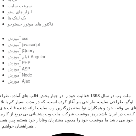
سرعت سایت
ابزار های سئو
بک لینک ها
فاکتور های موتور جستوجو
آموزش css
آموزش javascript
آموزش jQuery
فیلم آموزش Angular
آموزش PHP
آموزش ASP
آموزش Node
آموزش Ajax
ملت وب در سال 1393 فعالیت خود را در چهار بخش قالب های آماده، طر
لوگو، طراحی سایت، طراحی بنر آغاز کرده است، که در مدت بسیار کم با تل
ای بی وقفه خود و همکاران توانسته بزرگترین وب سایت ارائه دهنده قالب های 
کیفیت در ایران باشد رمز موفقیت شرکت ملت وب پشتیبانی بی دریغ از کاربر
خود می باشد ما موقعیت خود را مدیون مشتریان وفادار خود هستیم پس همی
همراهشان خواهیم بود .