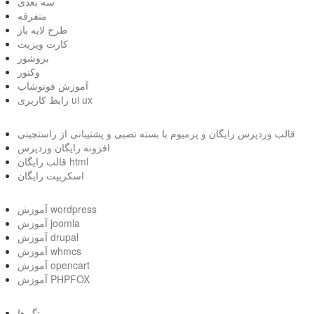
سه بعدی
متفرقه
طرح لایه باز
کارت ویزیت
بروشور
وکتور
آموزش فوتوشاپ
رابط کاربری ui ux
قالب وردپرس رایگان و پرمیوم با بسته نصبی و پشتیبانی از راستچینی
افزونه رایگان وردپرس
قالب رایگان html
اسکریپت رایگان
آموزش wordpress
آموزش joomla
آموزش drupal
آموزش whmcs
آموزش opencart
آموزش PHPFOX
تگ ها