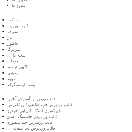
مجوز ها
تراکت
کارت ویزیت
متفرفه
بنر
فاکتور
سربرگ
ست اداری
موکاپ
آگهی ترحیم
مذهبی
تقویم
پست اینستاگرام
قالب وردپرس آموزش آنلاین
قالب وردپرس فروشگاهی / ووکامرس
دایرکتوری-املاک-کاریابی-خودرو
قالب وردپرس هاستینگ - سئو
قالب وردپرس چند منظوره
قالب وردپرس تک صفحه ای