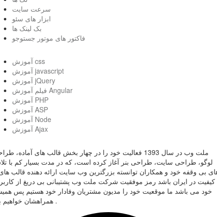
سرعت سایت
ابزار های سئو
بک لینک ها
فاکتور های موتور جستوجو
آموزش css
آموزش javascript
آموزش jQuery
فیلم آموزش Angular
آموزش PHP
آموزش ASP
آموزش Node
آموزش Ajax
ملت وب در سال 1393 فعالیت خود را در چهار بخش قالب های آماده، طر
لوگو، طراحی سایت، طراحی بنر آغاز کرده است، که در مدت بسیار کم با تل
ای بی وقفه خود و همکاران توانسته بزرگترین وب سایت ارائه دهنده قالب های 
کیفیت در ایران باشد رمز موفقیت شرکت ملت وب پشتیبانی بی دریغ از کاربر
خود می باشد ما موقعیت خود را مدیون مشتریان وفادار خود هستیم پس همی
همراهشان خواهیم بود .