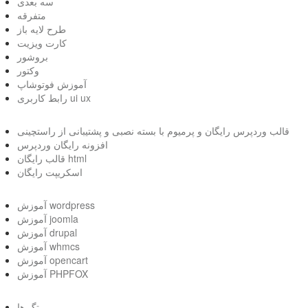
سه بعدی
متفرقه
طرح لایه باز
کارت ویزیت
بروشور
وکتور
آموزش فوتوشاپ
رابط کاربری ui ux
قالب وردپرس رایگان و پرمیوم با بسته نصبی و پشتیبانی از راستچینی
افزونه رایگان وردپرس
قالب رایگان html
اسکریپت رایگان
آموزش wordpress
آموزش joomla
آموزش drupal
آموزش whmcs
آموزش opencart
آموزش PHPFOX
تگ ها