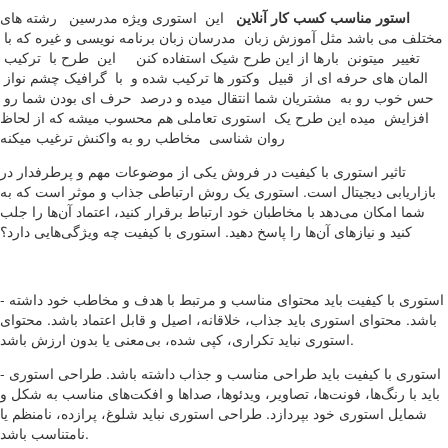
استور مناسب کسب کار آنلاین
این استوری ویژه مدرسین رشته های
مختلف می باشد مثل آموزش زبان مدرسان زبان برنامه نویسی و غیره که با
تغییر میتونن بارها از این طرح شیک استفاده کنن این طرح با ترکیب
المان های حرفه ای از قبیل وکتور ها ترکیب شده و با گرافیک چشم نواز
حس خوب رو به مشتریان شما انتقال میده و درصد حرف ای بودن شما رو
افزایش میده این طرح یک استوری تعاملی هم محسوب میشه که از لحاظ
روان شناسی مخاطب رو به واکنش ترغیب میکنه
تاثیر استوری با کیفیت در فروش یکی از موضوعات مهم و پرطرفدار در
بازاریابی دیجیتال است. استوری یک روش ارتباطی جذاب و موثر است که به
شما امکان می‌دهد با مخاطبان خود ارتباط برقرار کنید، اعتماد آن‌ها را جلب
کنید و نیازهای آن‌ها را پاسخ دهید. استوری با کیفیت چه ویژگی‌هایی دارد؟
- استوری با کیفیت باید محتوای مناسب و مرتبط با هدف و مخاطب خود داشته
باشد. محتوای استوری باید جذاب، خلاقانه، اصیل و قابل اعتماد باشد. محتوای
استوری نباید تکراری، کپی شده، بی‌معنی یا بدون ارزش باشد.
- استوری با کیفیت باید طراحی مناسب و جذاب داشته باشد. طراحی استوری
باید با رنگ‌ها، فونت‌ها، تصاویر، ویدئوها، صداها و افکت‌های مناسب به شکل و
شمایل استوری خود بپردازد. طراحی استوری نباید شلوغ، پرازده، نامنظم یا
نامتناسب باشد.