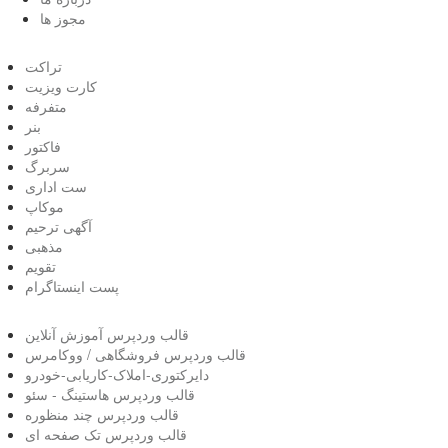
مجوز ها
تراکت
کارت ویزیت
متفرفه
بنر
فاکتور
سربرگ
ست اداری
موکاپ
آگهی ترحیم
مذهبی
تقویم
پست اینستاگرام
قالب وردپرس آموزش آنلاین
قالب وردپرس فروشگاهی / ووکامرس
دایرکتوری-املاک-کاریابی-خودرو
قالب وردپرس هاستینگ - سئو
قالب وردپرس چند منظوره
قالب وردپرس تک صفحه ای