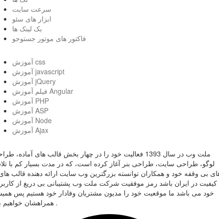
سرعت سایت
ابزار های سئو
بک لینک ها
فاکتور های موتور جستوجو
آموزش css
آموزش javascript
آموزش jQuery
فیلم آموزش Angular
آموزش PHP
آموزش ASP
آموزش Node
آموزش Ajax
ملت وب در سال 1393 فعالیت خود را در چهار بخش قالب های آماده، طر
لوگو، طراحی سایت، طراحی بنر آغاز کرده است، که در مدت بسیار کم با تل
ای بی وقفه خود و همکاران توانسته بزرگترین وب سایت ارائه دهنده قالب های 
کیفیت در ایران باشد رمز موفقیت شرکت ملت وب پشتیبانی بی دریغ از کاربر
خود می باشد ما موقعیت خود را مدیون مشتریان وفادار خود هستیم پس همی
همراهشان خواهیم بود .