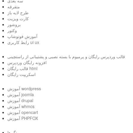
سه بعدی
متفرقه
طرح لایه باز
کارت ویزیت
بروشور
وکتور
آموزش فوتوشاپ
رابط کاربری ui ux
قالب وردپرس رایگان و پرمیوم با بسته نصبی و پشتیبانی از راستچینی
افزونه رایگان وردپرس
قالب رایگان html
اسکریپت رایگان
آموزش wordpress
آموزش joomla
آموزش drupal
آموزش whmcs
آموزش opencart
آموزش PHPFOX
تگ ها