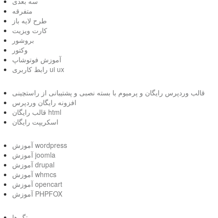
سه بعدی
متفرقه
طرح لایه باز
کارت ویزیت
بروشور
وکتور
آموزش فوتوشاپ
رابط کاربری ui ux
قالب وردپرس رایگان و پرمیوم با بسته نصبی و پشتیبانی از راستچینی
افزونه رایگان وردپرس
قالب رایگان html
اسکریپت رایگان
آموزش wordpress
آموزش joomla
آموزش drupal
آموزش whmcs
آموزش opencart
آموزش PHPFOX
تگ ها