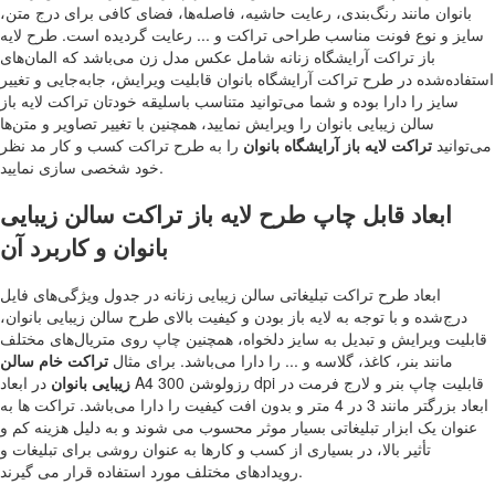
بانوان مانند رنگ‌بندی، رعایت حاشیه، فاصله‌ها، فضای کافی برای درج متن،
سایز و نوع فونت مناسب طراحی تراکت و ... رعایت گردیده است. طرح لایه
باز تراکت آرایشگاه زنانه شامل عکس مدل زن می‌باشد که المان‌های
استفاده‌شده در طرح تراکت آرایشگاه بانوان قابلیت ویرایش، جابه‌جایی و تغییر
سایز را دارا بوده و شما می‌توانید متناسب باسلیقه خودتان تراکت لایه باز
سالن زیبایی بانوان را ویرایش نمایید، همچنین با تغییر تصاویر و متن‌ها
می‌توانید
تراکت لایه باز آرایشگاه بانوان
را به طرح تراکت کسب و کار مد نظر
خود شخصی سازی نمایید.
ابعاد قابل چاپ طرح لایه باز تراکت سالن زیبایی
بانوان و کاربرد آن
ابعاد طرح تراکت تبلیغاتی سالن زیبایی زنانه در جدول ویژگی‌های فایل
درج‌شده و با توجه به لایه باز بودن و کیفیت بالای طرح سالن زیبایی بانوان،
قابلیت ویرایش و تبدیل به سایز دلخواه، همچنین چاپ روی متریال‌های مختلف
مانند بنر، کاغذ، گلاسه و ... را دارا می‌باشد. برای مثال
تراکت خام سالن
زیبایی بانوان
در ابعاد A4 رزولوشن 300 dpi قابلیت چاپ بنر و لارج فرمت در
ابعاد بزرگتر مانند 3 در 4 متر و بدون افت کیفیت را دارا می‌باشد. تراکت ها به
عنوان یک ابزار تبلیغاتی بسیار موثر محسوب می شوند و به دلیل هزینه کم و
تأثیر بالا، در بسیاری از کسب و کارها به عنوان روشی برای تبلیغات و
رویدادهای مختلف مورد استفاده قرار می گیرند.