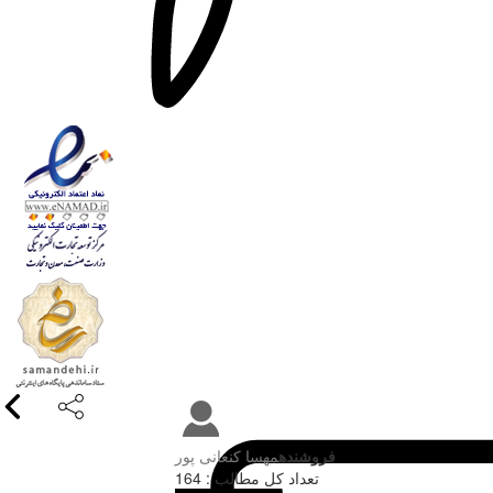
فروشنده
مهسا کنعانی پور
تعداد کل مطالب : 164