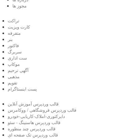
مجوز ها
تراکت
کارت ویزیت
متفرفه
بنر
فاکتور
سربرگ
ست اداری
موکاپ
آگهی ترحیم
مذهبی
تقویم
پست اینستاگرام
قالب وردپرس آموزش آنلاین
قالب وردپرس فروشگاهی / ووکامرس
دایرکتوری-املاک-کاریابی-خودرو
قالب وردپرس هاستینگ - سئو
قالب وردپرس چند منظوره
قالب وردپرس تک صفحه ای