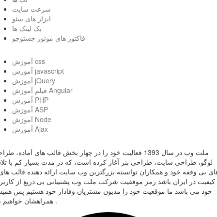
سرعت سایت
ابزار های سئو
بک لینک ها
فاکتور های موتور جستوجو
آموزش css
آموزش javascript
آموزش jQuery
فیلم آموزش Angular
آموزش PHP
آموزش ASP
آموزش Node
آموزش Ajax
ملت وب در سال 1393 فعالیت خود را در چهار بخش قالب های آماده، طر
لوگو، طراحی سایت، طراحی بنر آغاز کرده است، که در مدت بسیار کم با تل
ای بی وقفه خود و همکاران توانسته بزرگترین وب سایت ارائه دهنده قالب های 
کیفیت در ایران باشد رمز موفقیت شرکت ملت وب پشتیبانی بی دریغ از کاربر
خود می باشد ما موقعیت خود را مدیون مشتریان وفادار خود هستیم پس همی
همراهشان خواهیم بود .