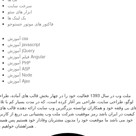
سرعت سایت
ابزار های سئو
بک لینک ها
فاکتور های موتور جستوجو
آموزش css
آموزش javascript
آموزش jQuery
فیلم آموزش Angular
آموزش PHP
آموزش ASP
آموزش Node
آموزش Ajax
ملت وب در سال 1393 فعالیت خود را در چهار بخش قالب های آماده، طر
لوگو، طراحی سایت، طراحی بنر آغاز کرده است، که در مدت بسیار کم با تل
ای بی وقفه خود و همکاران توانسته بزرگترین وب سایت ارائه دهنده قالب های 
کیفیت در ایران باشد رمز موفقیت شرکت ملت وب پشتیبانی بی دریغ از کاربر
خود می باشد ما موقعیت خود را مدیون مشتریان وفادار خود هستیم پس همی
همراهشان خواهیم بود .