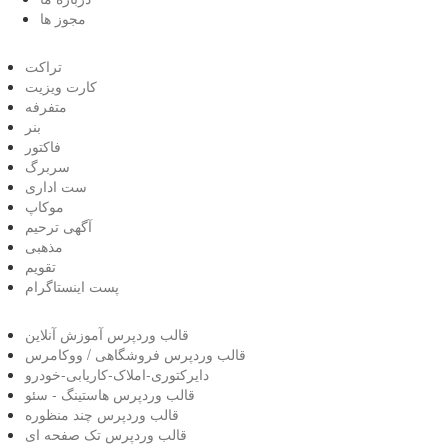
مجوز ها
تراکت
کارت ویزیت
متفرفه
بنر
فاکتور
سربرگ
ست اداری
موکاپ
آگهی ترحیم
مذهبی
تقویم
پست اینستاگرام
قالب وردپرس آموزش آنلاین
قالب وردپرس فروشگاهی / ووکامرس
دایرکتوری-املاک-کاریابی-خودرو
قالب وردپرس هاستینگ - سئو
قالب وردپرس چند منظوره
قالب وردپرس تک صفحه ای