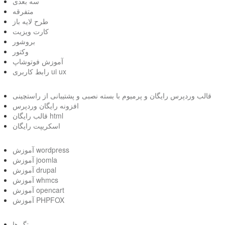
سه بعدی
متفرقه
طرح لایه باز
کارت ویزیت
بروشور
وکتور
آموزش فوتوشاپ
رابط کاربری ui ux
قالب وردپرس رایگان و پرمیوم با بسته نصبی و پشتیبانی از راستچینی
افزونه رایگان وردپرس
قالب رایگان html
اسکریپت رایگان
آموزش wordpress
آموزش joomla
آموزش drupal
آموزش whmcs
آموزش opencart
آموزش PHPFOX
تگ ها