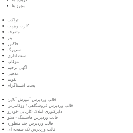
مجوز ها
تراکت
کارت ویزیت
متفرفه
بنر
فاکتور
سربرگ
ست اداری
موکاپ
آگهی ترحیم
مذهبی
تقویم
پست اینستاگرام
قالب وردپرس آموزش آنلاین
قالب وردپرس فروشگاهی / ووکامرس
دایرکتوری-املاک-کاریابی-خودرو
قالب وردپرس هاستینگ - سئو
قالب وردپرس چند منظوره
قالب وردپرس تک صفحه ای