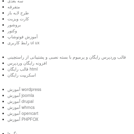
سه بعدی
متفرقه
طرح لایه باز
کارت ویزیت
بروشور
وکتور
آموزش فوتوشاپ
رابط کاربری ui ux
قالب وردپرس رایگان و پرمیوم با بسته نصبی و پشتیبانی از راستچینی
افزونه رایگان وردپرس
قالب رایگان html
اسکریپت رایگان
آموزش wordpress
آموزش joomla
آموزش drupal
آموزش whmcs
آموزش opencart
آموزش PHPFOX
تگ ها