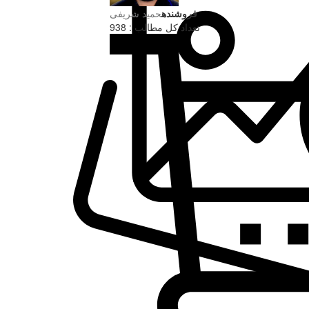
فروشنده
حميد شریفی
تعداد کل مطالب : 938