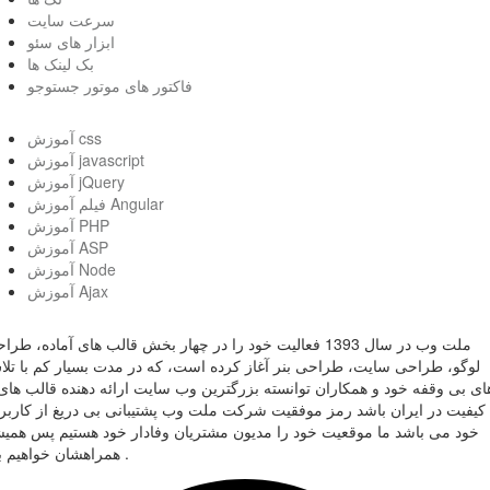
سرعت سایت
ابزار های سئو
بک لینک ها
فاکتور های موتور جستوجو
آموزش css
آموزش javascript
آموزش jQuery
فیلم آموزش Angular
آموزش PHP
آموزش ASP
آموزش Node
آموزش Ajax
ملت وب در سال 1393 فعالیت خود را در چهار بخش قالب های آماده، طر
لوگو، طراحی سایت، طراحی بنر آغاز کرده است، که در مدت بسیار کم با تل
ای بی وقفه خود و همکاران توانسته بزرگترین وب سایت ارائه دهنده قالب های 
کیفیت در ایران باشد رمز موفقیت شرکت ملت وب پشتیبانی بی دریغ از کاربر
خود می باشد ما موقعیت خود را مدیون مشتریان وفادار خود هستیم پس همی
همراهشان خواهیم بود .