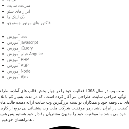
سرعت سایت
ابزار های سئو
بک لینک ها
فاکتور های موتور جستوجو
آموزش css
آموزش javascript
آموزش jQuery
فیلم آموزش Angular
آموزش PHP
آموزش ASP
آموزش Node
آموزش Ajax
ملت وب در سال 1393 فعالیت خود را در چهار بخش قالب های آماده، طر
لوگو، طراحی سایت، طراحی بنر آغاز کرده است، که در مدت بسیار کم با تل
ای بی وقفه خود و همکاران توانسته بزرگترین وب سایت ارائه دهنده قالب های 
کیفیت در ایران باشد رمز موفقیت شرکت ملت وب پشتیبانی بی دریغ از کاربر
خود می باشد ما موقعیت خود را مدیون مشتریان وفادار خود هستیم پس همی
همراهشان خواهیم بود .