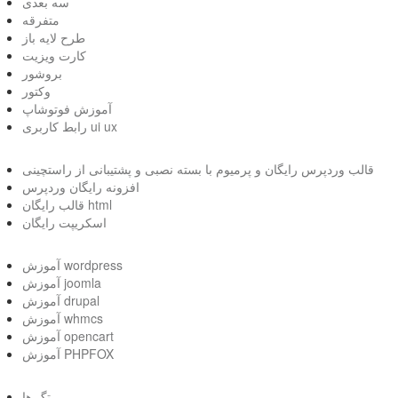
سه بعدی
متفرقه
طرح لایه باز
کارت ویزیت
بروشور
وکتور
آموزش فوتوشاپ
رابط کاربری ui ux
قالب وردپرس رایگان و پرمیوم با بسته نصبی و پشتیبانی از راستچینی
افزونه رایگان وردپرس
قالب رایگان html
اسکریپت رایگان
آموزش wordpress
آموزش joomla
آموزش drupal
آموزش whmcs
آموزش opencart
آموزش PHPFOX
تگ ها