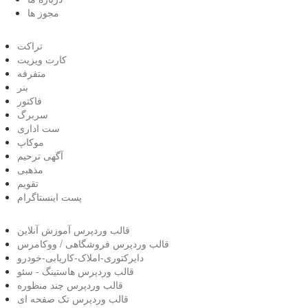
مجوز ها
تراکت
کارت ویزیت
متفرفه
بنر
فاکتور
سربرگ
ست اداری
موکاپ
آگهی ترحیم
مذهبی
تقویم
پست اینستاگرام
قالب وردپرس آموزش آنلاین
قالب وردپرس فروشگاهی / ووکامرس
دایرکتوری-املاک-کاریابی-خودرو
قالب وردپرس هاستینگ - سئو
قالب وردپرس چند منظوره
قالب وردپرس تک صفحه ای