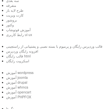
سه بعدی
متفرقه
طرح لایه باز
کارت ویزیت
بروشور
وکتور
آموزش فوتوشاپ
رابط کاربری ui ux
قالب وردپرس رایگان و پرمیوم با بسته نصبی و پشتیبانی از راستچینی
افزونه رایگان وردپرس
قالب رایگان html
اسکریپت رایگان
آموزش wordpress
آموزش joomla
آموزش drupal
آموزش whmcs
آموزش opencart
آموزش PHPFOX
تگ ها