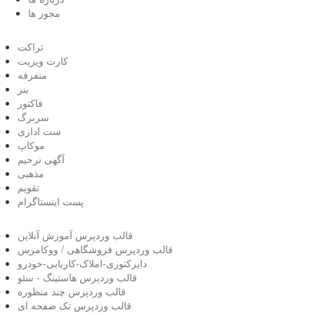
مجوز ها
تراکت
کارت ویزیت
متفرفه
بنر
فاکتور
سربرگ
ست اداری
موکاپ
آگهی ترحیم
مذهبی
تقویم
پست اینستاگرام
قالب وردپرس آموزش آنلاین
قالب وردپرس فروشگاهی / ووکامرس
دایرکتوری-املاک-کاریابی-خودرو
قالب وردپرس هاستینگ - سئو
قالب وردپرس چند منظوره
قالب وردپرس تک صفحه ای