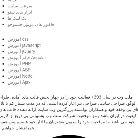
سرعت سایت
ابزار های سئو
بک لینک ها
فاکتور های موتور جستوجو
آموزش css
آموزش javascript
آموزش jQuery
فیلم آموزش Angular
آموزش PHP
آموزش ASP
آموزش Node
آموزش Ajax
ملت وب در سال 1393 فعالیت خود را در چهار بخش قالب های آماده، طر
لوگو، طراحی سایت، طراحی بنر آغاز کرده است، که در مدت بسیار کم با تل
ای بی وقفه خود و همکاران توانسته بزرگترین وب سایت ارائه دهنده قالب های 
کیفیت در ایران باشد رمز موفقیت شرکت ملت وب پشتیبانی بی دریغ از کاربر
خود می باشد ما موقعیت خود را مدیون مشتریان وفادار خود هستیم پس همی
همراهشان خواهیم بود .