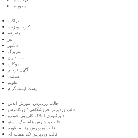
مجوز ها
تراکت
کارت ویزیت
متفرفه
بنر
فاکتور
سربرگ
ست اداری
موکاپ
آگهی ترحیم
مذهبی
تقویم
پست اینستاگرام
قالب وردپرس آموزش آنلاین
قالب وردپرس فروشگاهی / ووکامرس
دایرکتوری-املاک-کاریابی-خودرو
قالب وردپرس هاستینگ - سئو
قالب وردپرس چند منظوره
قالب وردپرس تک صفحه ای