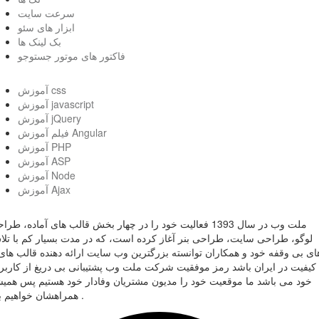
سرعت سایت
ابزار های سئو
بک لینک ها
فاکتور های موتور جستوجو
آموزش css
آموزش javascript
آموزش jQuery
فیلم آموزش Angular
آموزش PHP
آموزش ASP
آموزش Node
آموزش Ajax
ملت وب در سال 1393 فعالیت خود را در چهار بخش قالب های آماده، طر
لوگو، طراحی سایت، طراحی بنر آغاز کرده است، که در مدت بسیار کم با تل
ای بی وقفه خود و همکاران توانسته بزرگترین وب سایت ارائه دهنده قالب های 
کیفیت در ایران باشد رمز موفقیت شرکت ملت وب پشتیبانی بی دریغ از کاربر
خود می باشد ما موقعیت خود را مدیون مشتریان وفادار خود هستیم پس همی
همراهشان خواهیم بود .