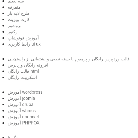
سه بعدی
متفرقه
طرح لایه باز
کارت ویزیت
بروشور
وکتور
آموزش فوتوشاپ
رابط کاربری ui ux
قالب وردپرس رایگان و پرمیوم با بسته نصبی و پشتیبانی از راستچینی
افزونه رایگان وردپرس
قالب رایگان html
اسکریپت رایگان
آموزش wordpress
آموزش joomla
آموزش drupal
آموزش whmcs
آموزش opencart
آموزش PHPFOX
تگ ها