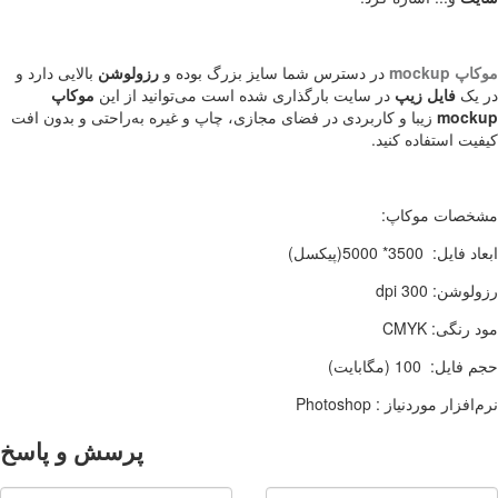
موکاپ
mockup
در دسترس شما سايز بزرگ بوده و
رزولوشن
بالایی دارد و
در یک
فایل زیپ
در سایت بارگذاری شده است می‌توانید از اين
موکاپ
mockup
زيبا و کاربردی در فضای مجازی، چاپ و غيره به‌راحتی و بدون افت
کيفيت استفاده کنيد.
مشخصات موکاپ
:
ابعاد فايل:
3500
*
5000
(پيکسل)
رزولوشن: 300
dpi
مود رنگی:
CMYK
حجم فايل:
100
(مگابايت)
نرم‌افزار موردنیاز :
Photoshop
پرسش و پاسخ