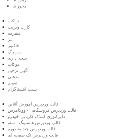
مجوز ها
تراکت
کارت ویزیت
متفرفه
بنر
فاکتور
سربرگ
ست اداری
موکاپ
آگهی ترحیم
مذهبی
تقویم
پست اینستاگرام
قالب وردپرس آموزش آنلاین
قالب وردپرس فروشگاهی / ووکامرس
دایرکتوری-املاک-کاریابی-خودرو
قالب وردپرس هاستینگ - سئو
قالب وردپرس چند منظوره
قالب وردپرس تک صفحه ای