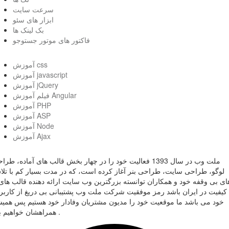
سرعت سایت
ابزار های سئو
بک لینک ها
فاکتور های موتور جستوجو
آموزش css
آموزش javascript
آموزش jQuery
فیلم آموزش Angular
آموزش PHP
آموزش ASP
آموزش Node
آموزش Ajax
ملت وب در سال 1393 فعالیت خود را در چهار بخش قالب های آماده، طر
لوگو، طراحی سایت، طراحی بنر آغاز کرده است، که در مدت بسیار کم با تل
ای بی وقفه خود و همکاران توانسته بزرگترین وب سایت ارائه دهنده قالب های 
کیفیت در ایران باشد رمز موفقیت شرکت ملت وب پشتیبانی بی دریغ از کاربر
خود می باشد ما موقعیت خود را مدیون مشتریان وفادار خود هستیم پس همی
همراهشان خواهیم بود .