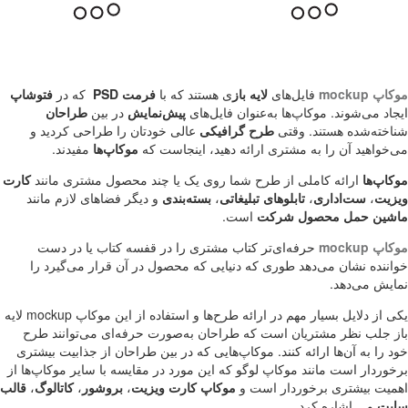
موکاپ
mockup
فایل‌های
لایه باز
ی هستند که با
فرمت
PSD
که در
فتوشاپ
ایجاد می‌شوند. موکاپ‌ها به‌عنوان فایل‌های
پیش‌نمایش
در بین
طراحان
شناخته‌شده هستند. وقتی
طرح گرافیکی
عالی خودتان را طراحی کردید و
می‌خواهید آن را به مشتری ارائه دهید، اینجاست که
موکاپ‌ها
مفیدند.
موکاپ‌ها
ارائه کاملی از طرح شما روی یک یا چند محصول مشتری مانند
کارت
ویزیت
،
ست‌اداری
،
تابلوهای
تبلیغاتی
،
بسته‌بندی
و دیگر فضاهای لازم مانند
ماشین حمل محصول شرکت
است.
موکاپ
mockup
حرفه‌ای‌تر کتاب مشتری را در قفسه کتاب یا در دست
خواننده نشان می‌دهد طوری که دنیایی که محصول در آن قرار می‌گیرد را
نمایش می‌دهد.
یکی از دلایل بسیار مهم در ارائه طرح‌ها و استفاده از این موکاپ
mockup
لایه
باز جلب نظر مشتریان است که طراحان به‌صورت حرفه‌ای می‌توانند طرح
خود را به آن‌ها ارائه کنند. موکاپ‌هایی که در بین طراحان از جذابیت بیشتری
برخوردار است مانند موکاپ لوگو که این مورد در مقایسه با سایر موکاپ‌ها از
اهمیت بیشتری برخوردار است و
موکاپ
کارت ویزیت
،
بروشور
،
کاتالوگ
،
قالب
سایت
و... اشاره کرد
.