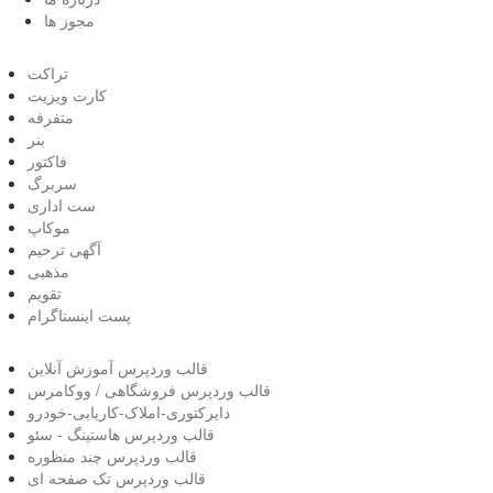
مجوز ها
تراکت
کارت ویزیت
متفرفه
بنر
فاکتور
سربرگ
ست اداری
موکاپ
آگهی ترحیم
مذهبی
تقویم
پست اینستاگرام
قالب وردپرس آموزش آنلاین
قالب وردپرس فروشگاهی / ووکامرس
دایرکتوری-املاک-کاریابی-خودرو
قالب وردپرس هاستینگ - سئو
قالب وردپرس چند منظوره
قالب وردپرس تک صفحه ای