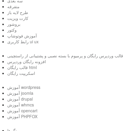
سه بعدی
متفرقه
طرح لایه باز
کارت ویزیت
بروشور
وکتور
آموزش فوتوشاپ
رابط کاربری ui ux
قالب وردپرس رایگان و پرمیوم با بسته نصبی و پشتیبانی از راستچینی
افزونه رایگان وردپرس
قالب رایگان html
اسکریپت رایگان
آموزش wordpress
آموزش joomla
آموزش drupal
آموزش whmcs
آموزش opencart
آموزش PHPFOX
تگ ها