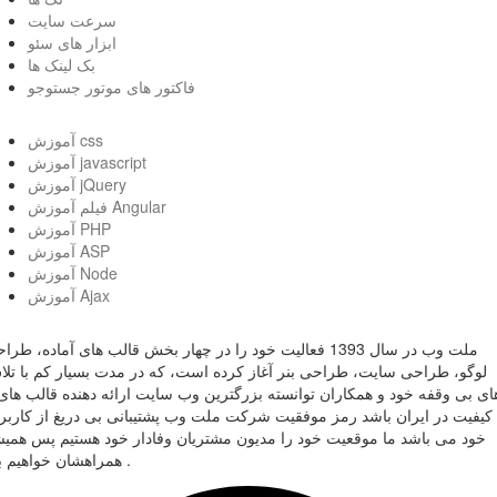
سرعت سایت
ابزار های سئو
بک لینک ها
فاکتور های موتور جستوجو
آموزش css
آموزش javascript
آموزش jQuery
فیلم آموزش Angular
آموزش PHP
آموزش ASP
آموزش Node
آموزش Ajax
ملت وب در سال 1393 فعالیت خود را در چهار بخش قالب های آماده، طر
لوگو، طراحی سایت، طراحی بنر آغاز کرده است، که در مدت بسیار کم با تل
ای بی وقفه خود و همکاران توانسته بزرگترین وب سایت ارائه دهنده قالب های 
کیفیت در ایران باشد رمز موفقیت شرکت ملت وب پشتیبانی بی دریغ از کاربر
خود می باشد ما موقعیت خود را مدیون مشتریان وفادار خود هستیم پس همی
همراهشان خواهیم بود .