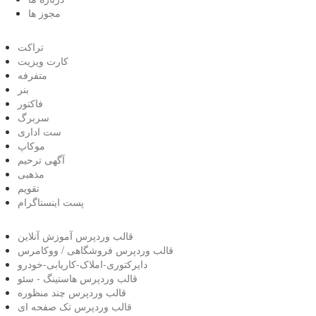
مجوز ها
تراکت
کارت ویزیت
متفرفه
بنر
فاکتور
سربرگ
ست اداری
موکاپ
آگهی ترحیم
مذهبی
تقویم
پست اینستاگرام
قالب وردپرس آموزش آنلاین
قالب وردپرس فروشگاهی / ووکامرس
دایرکتوری-املاک-کاریابی-خودرو
قالب وردپرس هاستینگ - سئو
قالب وردپرس چند منظوره
قالب وردپرس تک صفحه ای