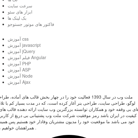
سرعت سایت
ابزار های سئو
بک لینک ها
فاکتور های موتور جستوجو
آموزش css
آموزش javascript
آموزش jQuery
فیلم آموزش Angular
آموزش PHP
آموزش ASP
آموزش Node
آموزش Ajax
ملت وب در سال 1393 فعالیت خود را در چهار بخش قالب های آماده، طر
لوگو، طراحی سایت، طراحی بنر آغاز کرده است، که در مدت بسیار کم با تل
ای بی وقفه خود و همکاران توانسته بزرگترین وب سایت ارائه دهنده قالب های 
کیفیت در ایران باشد رمز موفقیت شرکت ملت وب پشتیبانی بی دریغ از کاربر
خود می باشد ما موقعیت خود را مدیون مشتریان وفادار خود هستیم پس همی
همراهشان خواهیم بود .