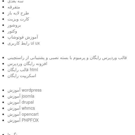
سه بعدی
متفرقه
طرح لایه باز
کارت ویزیت
بروشور
وکتور
آموزش فوتوشاپ
رابط کاربری ui ux
قالب وردپرس رایگان و پرمیوم با بسته نصبی و پشتیبانی از راستچینی
افزونه رایگان وردپرس
قالب رایگان html
اسکریپت رایگان
آموزش wordpress
آموزش joomla
آموزش drupal
آموزش whmcs
آموزش opencart
آموزش PHPFOX
تگ ها