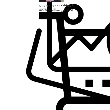
فروشنده
محمود حیدریان
تعداد کل مطالب : 4275