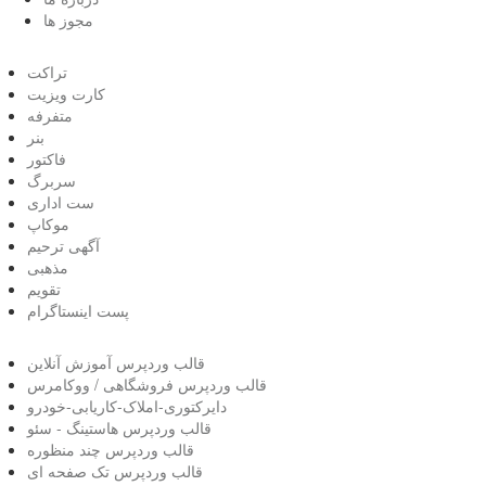
مجوز ها
تراکت
کارت ویزیت
متفرفه
بنر
فاکتور
سربرگ
ست اداری
موکاپ
آگهی ترحیم
مذهبی
تقویم
پست اینستاگرام
قالب وردپرس آموزش آنلاین
قالب وردپرس فروشگاهی / ووکامرس
دایرکتوری-املاک-کاریابی-خودرو
قالب وردپرس هاستینگ - سئو
قالب وردپرس چند منظوره
قالب وردپرس تک صفحه ای