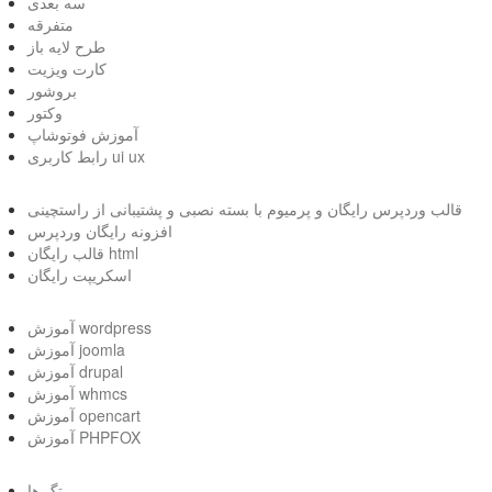
سه بعدی
متفرقه
طرح لایه باز
کارت ویزیت
بروشور
وکتور
آموزش فوتوشاپ
رابط کاربری ui ux
قالب وردپرس رایگان و پرمیوم با بسته نصبی و پشتیبانی از راستچینی
افزونه رایگان وردپرس
قالب رایگان html
اسکریپت رایگان
آموزش wordpress
آموزش joomla
آموزش drupal
آموزش whmcs
آموزش opencart
آموزش PHPFOX
تگ ها