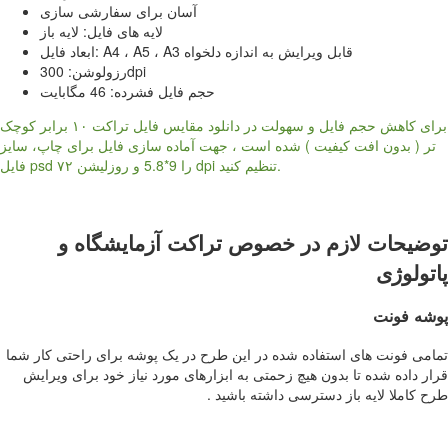
آسان برای سفارشی سازی
لایه های فایل: لایه باز
ابعاد فایل: A4 ، A5 ، A3 قابل ویرایش به اندازه دلخواه
رزولوشن: 300dpi
حجم فایل فشرده: 46 مگابایت
برای کاهش حجم فایل و سهولت در دانلود مقایس فایل تراکت ۱۰ برابر کوچک
تر ( بدون افت کیفیت ) شده است ، جهت آماده سازی فایل برای چاپ، سایز
فایل psd را 9*5.8 و روزلیشن ۷۲ dpi تنظیم کنید.
توضیحات لازم در خصوص تراکت آزمایشگاه و
پاتولوژی
پوشه فونت
تمامی فونت های استفاده شده در این طرح در یک پوشه برای راحتی کار شما
قرار داده شده تا بدون هیچ زحمتی به ابزارهای مورد نیاز خود برای ویرایش
طرح کاملا لایه باز دسترسی داشته باشید .