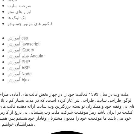
سرعت سایت
ابزار های سئو
بک لینک ها
فاکتور های موتور جستوجو
آموزش css
آموزش javascript
آموزش jQuery
فیلم آموزش Angular
آموزش PHP
آموزش ASP
آموزش Node
آموزش Ajax
ملت وب در سال 1393 فعالیت خود را در چهار بخش قالب های آماده، طر
لوگو، طراحی سایت، طراحی بنر آغاز کرده است، که در مدت بسیار کم با تل
ای بی وقفه خود و همکاران توانسته بزرگترین وب سایت ارائه دهنده قالب های 
کیفیت در ایران باشد رمز موفقیت شرکت ملت وب پشتیبانی بی دریغ از کاربر
خود می باشد ما موقعیت خود را مدیون مشتریان وفادار خود هستیم پس همی
همراهشان خواهیم بود .