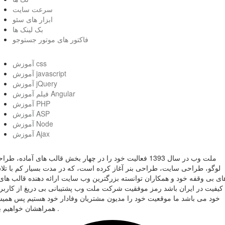
سرعت سایت
ابزار های سئو
بک لینک ها
فاکتور های موتور جستوجو
آموزش css
آموزش javascript
آموزش jQuery
فیلم آموزش Angular
آموزش PHP
آموزش ASP
آموزش Node
آموزش Ajax
ملت وب در سال 1393 فعالیت خود را در چهار بخش قالب های آماده، طر
لوگو، طراحی سایت، طراحی بنر آغاز کرده است، که در مدت بسیار کم با تل
ای بی وقفه خود و همکاران توانسته بزرگترین وب سایت ارائه دهنده قالب های 
کیفیت در ایران باشد رمز موفقیت شرکت ملت وب پشتیبانی بی دریغ از کاربر
خود می باشد ما موقعیت خود را مدیون مشتریان وفادار خود هستیم پس همی
همراهشان خواهیم بود .