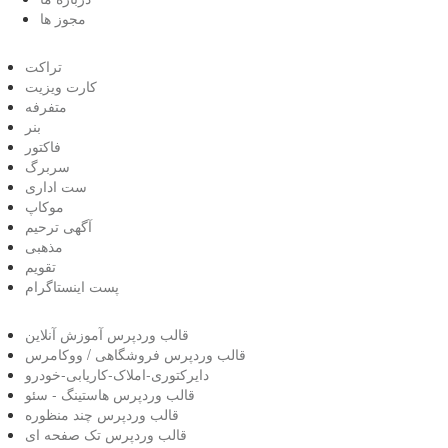
مجوز ها
تراکت
کارت ویزیت
متفرفه
بنر
فاکتور
سربرگ
ست اداری
موکاپ
آگهی ترحیم
مذهبی
تقویم
پست اینستاگرام
قالب وردپرس آموزش آنلاین
قالب وردپرس فروشگاهی / ووکامرس
دایرکتوری-املاک-کاریابی-خودرو
قالب وردپرس هاستینگ - سئو
قالب وردپرس چند منظوره
قالب وردپرس تک صفحه ای