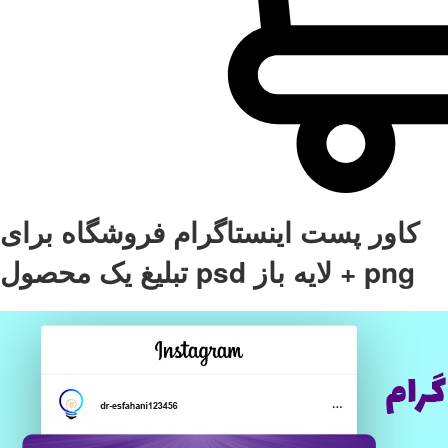
کاور پست اینستاگرام فروشگاه برای
تبلیغ یک محصول psd لایه باز + png