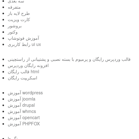
سه بعدی
متفرقه
طرح لایه باز
کارت ویزیت
بروشور
وکتور
آموزش فوتوشاپ
رابط کاربری ui ux
قالب وردپرس رایگان و پرمیوم با بسته نصبی و پشتیبانی از راستچینی
افزونه رایگان وردپرس
قالب رایگان html
اسکریپت رایگان
آموزش wordpress
آموزش joomla
آموزش drupal
آموزش whmcs
آموزش opencart
آموزش PHPFOX
تگ ها