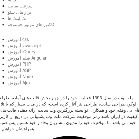
سرعت سایت
ابزار های سئو
بک لینک ها
فاکتور های موتور جستوجو
آموزش css
آموزش javascript
آموزش jQuery
فیلم آموزش Angular
آموزش PHP
آموزش ASP
آموزش Node
آموزش Ajax
ملت وب در سال 1393 فعالیت خود را در چهار بخش قالب های آماده، طر
لوگو، طراحی سایت، طراحی بنر آغاز کرده است، که در مدت بسیار کم با تل
ای بی وقفه خود و همکاران توانسته بزرگترین وب سایت ارائه دهنده قالب های 
کیفیت در ایران باشد رمز موفقیت شرکت ملت وب پشتیبانی بی دریغ از کاربر
خود می باشد ما موقعیت خود را مدیون مشتریان وفادار خود هستیم پس همی
همراهشان خواهیم بود .