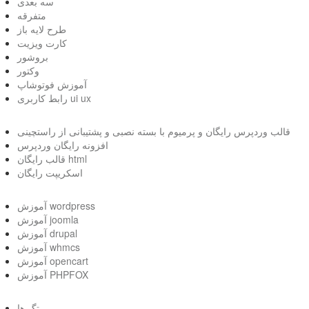
سه بعدی
متفرقه
طرح لایه باز
کارت ویزیت
بروشور
وکتور
آموزش فوتوشاپ
رابط کاربری ui ux
قالب وردپرس رایگان و پرمیوم با بسته نصبی و پشتیبانی از راستچینی
افزونه رایگان وردپرس
قالب رایگان html
اسکریپت رایگان
آموزش wordpress
آموزش joomla
آموزش drupal
آموزش whmcs
آموزش opencart
آموزش PHPFOX
تگ ها