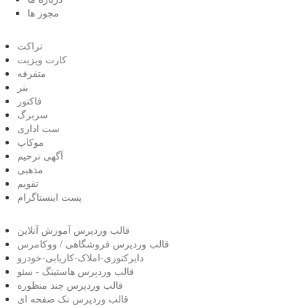
مجوز ها
تراکت
کارت ویزیت
متفرفه
بنر
فاکتور
سربرگ
ست اداری
موکاپ
آگهی ترحیم
مذهبی
تقویم
پست اینستاگرام
قالب وردپرس آموزش آنلاین
قالب وردپرس فروشگاهی / ووکامرس
دایرکتوری-املاک-کاریابی-خودرو
قالب وردپرس هاستینگ - سئو
قالب وردپرس چند منظوره
قالب وردپرس تک صفحه ای