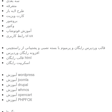
سه بعدی
متفرقه
طرح لایه باز
کارت ویزیت
بروشور
وکتور
آموزش فوتوشاپ
رابط کاربری ui ux
قالب وردپرس رایگان و پرمیوم با بسته نصبی و پشتیبانی از راستچینی
افزونه رایگان وردپرس
قالب رایگان html
اسکریپت رایگان
آموزش wordpress
آموزش joomla
آموزش drupal
آموزش whmcs
آموزش opencart
آموزش PHPFOX
تگ ها