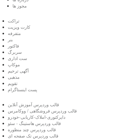
مجوز ها
تراکت
کارت ویزیت
متفرفه
بنر
فاکتور
سربرگ
ست اداری
موکاپ
آگهی ترحیم
مذهبی
تقویم
پست اینستاگرام
قالب وردپرس آموزش آنلاین
قالب وردپرس فروشگاهی / ووکامرس
دایرکتوری-املاک-کاریابی-خودرو
قالب وردپرس هاستینگ - سئو
قالب وردپرس چند منظوره
قالب وردپرس تک صفحه ای