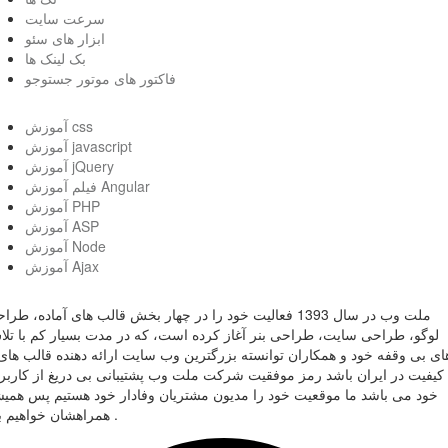
سرعت سایت
ابزار های سئو
بک لینک ها
فاکتور های موتور جستوجو
آموزش css
آموزش javascript
آموزش jQuery
فیلم آموزش Angular
آموزش PHP
آموزش ASP
آموزش Node
آموزش Ajax
ملت وب در سال 1393 فعالیت خود را در چهار بخش قالب های آماده، طر
لوگو، طراحی سایت، طراحی بنر آغاز کرده است، که در مدت بسیار کم با تل
ای بی وقفه خود و همکاران توانسته بزرگترین وب سایت ارائه دهنده قالب های 
کیفیت در ایران باشد رمز موفقیت شرکت ملت وب پشتیبانی بی دریغ از کاربر
خود می باشد ما موقعیت خود را مدیون مشتریان وفادار خود هستیم پس همی
همراهشان خواهیم بود .