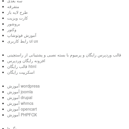
سه بعدی
متفرقه
طرح لایه باز
کارت ویزیت
بروشور
وکتور
آموزش فوتوشاپ
رابط کاربری ui ux
قالب وردپرس رایگان و پرمیوم با بسته نصبی و پشتیبانی از راستچینی
افزونه رایگان وردپرس
قالب رایگان html
اسکریپت رایگان
آموزش wordpress
آموزش joomla
آموزش drupal
آموزش whmcs
آموزش opencart
آموزش PHPFOX
تگ ها