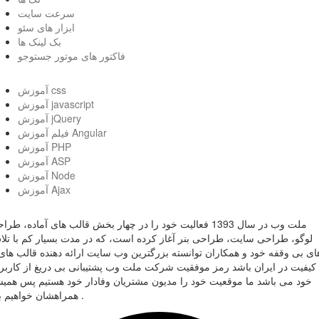
سرعت سایت
ابزار های سئو
بک لینک ها
فاکتور های موتور جستوجو
آموزش css
آموزش javascript
آموزش jQuery
فیلم آموزش Angular
آموزش PHP
آموزش ASP
آموزش Node
آموزش Ajax
ملت وب در سال 1393 فعالیت خود را در چهار بخش قالب های آماده، طر
لوگو، طراحی سایت، طراحی بنر آغاز کرده است، که در مدت بسیار کم با تل
ای بی وقفه خود و همکاران توانسته بزرگترین وب سایت ارائه دهنده قالب های 
کیفیت در ایران باشد رمز موفقیت شرکت ملت وب پشتیبانی بی دریغ از کاربر
خود می باشد ما موقعیت خود را مدیون مشتریان وفادار خود هستیم پس همی
همراهشان خواهیم بود .