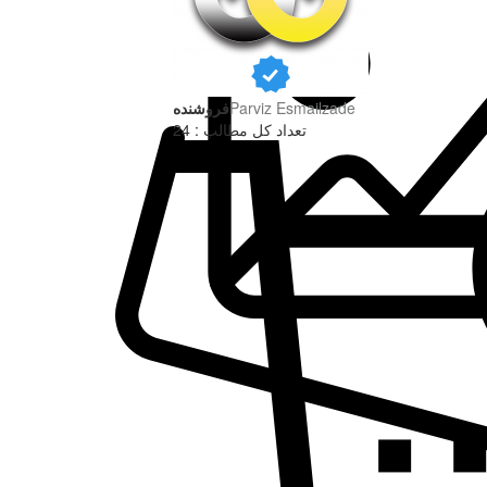
Parviz Esmailzade
فروشنده
تعداد کل مطالب : 24