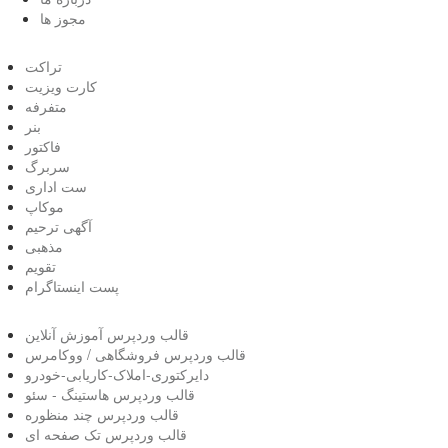
مجوز ها
تراکت
کارت ویزیت
متفرفه
بنر
فاکتور
سربرگ
ست اداری
موکاپ
آگهی ترحیم
مذهبی
تقویم
پست اینستاگرام
قالب وردپرس آموزش آنلاین
قالب وردپرس فروشگاهی / ووکامرس
دایرکتوری-املاک-کاریابی-خودرو
قالب وردپرس هاستینگ - سئو
قالب وردپرس چند منظوره
قالب وردپرس تک صفحه ای