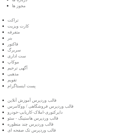
مجوز ها
تراکت
کارت ویزیت
متفرفه
بنر
فاکتور
سربرگ
ست اداری
موکاپ
آگهی ترحیم
مذهبی
تقویم
پست اینستاگرام
قالب وردپرس آموزش آنلاین
قالب وردپرس فروشگاهی / ووکامرس
دایرکتوری-املاک-کاریابی-خودرو
قالب وردپرس هاستینگ - سئو
قالب وردپرس چند منظوره
قالب وردپرس تک صفحه ای