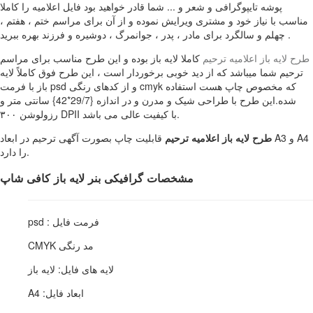
پوشه تایپوگرافی و شعر و ... شما قادر خواهید بود فایل اعلامیه را کاملا
مناسب با نیاز خود و مشتری ویرایش نموده و از آن برای مراسم ختم ، هفتم ،
چهلم و سالگرد برای مادر ، پدر ، جوانمرگ ، دوشیره و فرزند بهره ببرید .
طرح لایه باز اعلامیه ترحیم
کاملا لایه باز بوده و این طرح مناسب برای مراسم
ترحیم شما میباشد که از دید خوبی برخوردار است ، این طرح فوق کاملاً لایه
باز با فرمت psd و از کدهای رنگی cmyk که مخصوص چاپ هست استفاده
شده.این طرح با طراحی شیک و مدرن و در اندازه {29/7*42} سانتی متر و
رزولوشن ۳۰۰ DPII با کیفیت عالی می باشد.
طرح لایه باز اعلامیه ترحیم
قابلیت چاپ بصورت آگهی ترحیم در ابعاد A3 و A4
را دارد.
مشخصات گرافیکی بنر لایه باز کافی شاپ
فرمت فایل : psd
مد رنگی CMYK
لایه های فایل: لایه باز
ابعاد فایل: A4