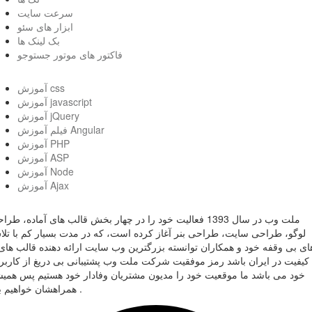
سرعت سایت
ابزار های سئو
بک لینک ها
فاکتور های موتور جستوجو
آموزش css
آموزش javascript
آموزش jQuery
فیلم آموزش Angular
آموزش PHP
آموزش ASP
آموزش Node
آموزش Ajax
ملت وب در سال 1393 فعالیت خود را در چهار بخش قالب های آماده، طر
لوگو، طراحی سایت، طراحی بنر آغاز کرده است، که در مدت بسیار کم با تل
ای بی وقفه خود و همکاران توانسته بزرگترین وب سایت ارائه دهنده قالب های 
کیفیت در ایران باشد رمز موفقیت شرکت ملت وب پشتیبانی بی دریغ از کاربر
خود می باشد ما موقعیت خود را مدیون مشتریان وفادار خود هستیم پس همی
همراهشان خواهیم بود .