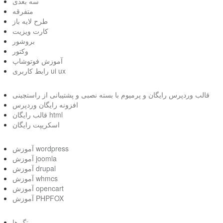
سه بعدی
متفرقه
طرح لایه باز
کارت ویزیت
بروشور
وکتور
آموزش فوتوشاپ
رابط کاربری ui ux
قالب وردپرس رایگان و پرمیوم با بسته نصبی و پشتیبانی از راستچینی
افزونه رایگان وردپرس
قالب رایگان html
اسکریپت رایگان
آموزش wordpress
آموزش joomla
آموزش drupal
آموزش whmcs
آموزش opencart
آموزش PHPFOX
تگ ها