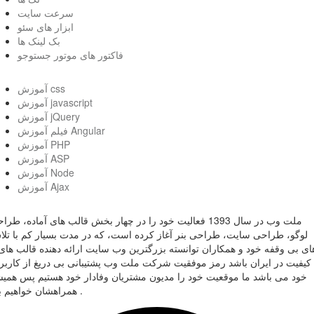
سرعت سایت
ابزار های سئو
بک لینک ها
فاکتور های موتور جستوجو
آموزش css
آموزش javascript
آموزش jQuery
فیلم آموزش Angular
آموزش PHP
آموزش ASP
آموزش Node
آموزش Ajax
ملت وب در سال 1393 فعالیت خود را در چهار بخش قالب های آماده، طر
لوگو، طراحی سایت، طراحی بنر آغاز کرده است، که در مدت بسیار کم با تل
ای بی وقفه خود و همکاران توانسته بزرگترین وب سایت ارائه دهنده قالب های 
کیفیت در ایران باشد رمز موفقیت شرکت ملت وب پشتیبانی بی دریغ از کاربر
خود می باشد ما موقعیت خود را مدیون مشتریان وفادار خود هستیم پس همی
همراهشان خواهیم بود .