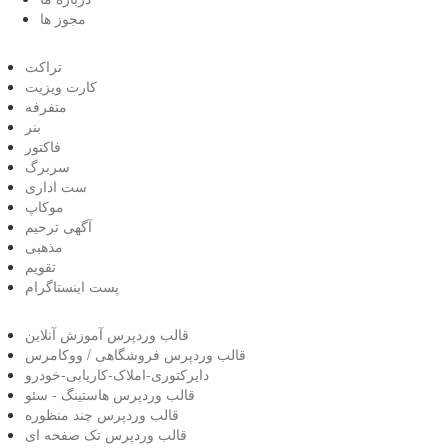
مجوز ها
تراکت
کارت ویزیت
متفرفه
بنر
فاکتور
سربرگ
ست اداری
موکاپ
آگهی ترحیم
مذهبی
تقویم
پست اینستاگرام
قالب وردپرس آموزش آنلاین
قالب وردپرس فروشگاهی / ووکامرس
دایرکتوری-املاک-کاریابی-خودرو
قالب وردپرس هاستینگ - سئو
قالب وردپرس چند منظوره
قالب وردپرس تک صفحه ای