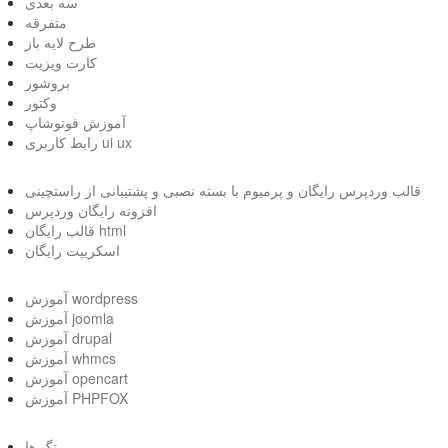
سه بعدی
متفرقه
طرح لایه باز
کارت ویزیت
بروشور
وکتور
آموزش فوتوشاپ
رابط کاربری ui ux
قالب وردپرس رایگان و پرمیوم با بسته نصبی و پشتیبانی از راستچینی
افزونه رایگان وردپرس
قالب رایگان html
اسکریپت رایگان
آموزش wordpress
آموزش joomla
آموزش drupal
آموزش whmcs
آموزش opencart
آموزش PHPFOX
تگ ها