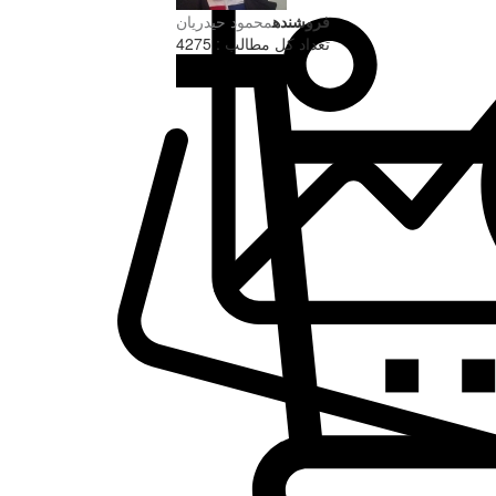
فروشنده
محمود حیدریان
تعداد کل مطالب : 4275