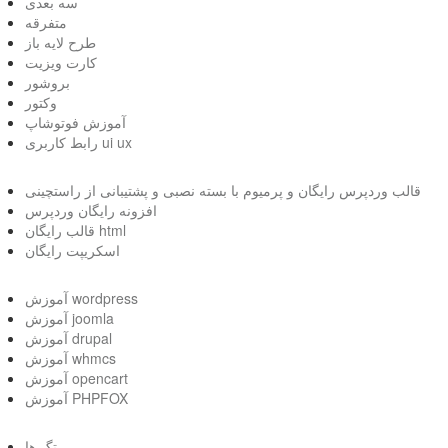
سه بعدی
متفرقه
طرح لایه باز
کارت ویزیت
بروشور
وکتور
آموزش فوتوشاپ
رابط کاربری ui ux
قالب وردپرس رایگان و پرمیوم با بسته نصبی و پشتیبانی از راستچینی
افزونه رایگان وردپرس
قالب رایگان html
اسکریپت رایگان
آموزش wordpress
آموزش joomla
آموزش drupal
آموزش whmcs
آموزش opencart
آموزش PHPFOX
تگ ها