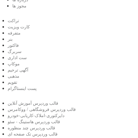
مجوز ها
تراکت
کارت ویزیت
متفرفه
بنر
فاکتور
سربرگ
ست اداری
موکاپ
آگهی ترحیم
مذهبی
تقویم
پست اینستاگرام
قالب وردپرس آموزش آنلاین
قالب وردپرس فروشگاهی / ووکامرس
دایرکتوری-املاک-کاریابی-خودرو
قالب وردپرس هاستینگ - سئو
قالب وردپرس چند منظوره
قالب وردپرس تک صفحه ای