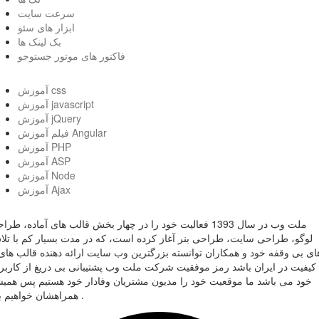
سرعت سایت
ابزار های سئو
بک لینک ها
فاکتور های موتور جستوجو
آموزش css
آموزش javascript
آموزش jQuery
فیلم آموزش Angular
آموزش PHP
آموزش ASP
آموزش Node
آموزش Ajax
ملت وب در سال 1393 فعالیت خود را در چهار بخش قالب های آماده، طر
لوگو، طراحی سایت، طراحی بنر آغاز کرده است، که در مدت بسیار کم با تل
ای بی وقفه خود و همکاران توانسته بزرگترین وب سایت ارائه دهنده قالب های 
کیفیت در ایران باشد رمز موفقیت شرکت ملت وب پشتیبانی بی دریغ از کاربر
خود می باشد ما موقعیت خود را مدیون مشتریان وفادار خود هستیم پس همی
همراهشان خواهیم بود .